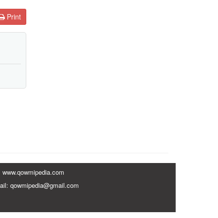
Print
www.qowmipedia.com
ail: qowmipedia@gmail.com