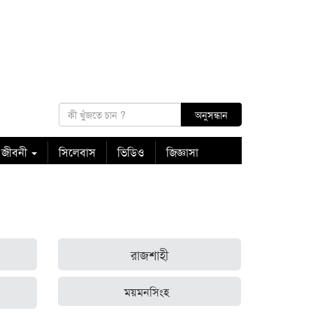
 জীবনী
সিলেবাস
ভিডিও
জিজ্ঞাসা
রাজশাহী
ময়মনসিংহ