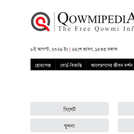
৮ই আগস্ট, ২০২৬ ইং
|
২৪শে শ্রাবণ, ১৪৩৩ বঙ্গাব্দ
হোমপেজ
বোর্ড-বিজ্ঞপ্তি
আলেমগণের জীবন দর্শন
সিলেট
খুলনা