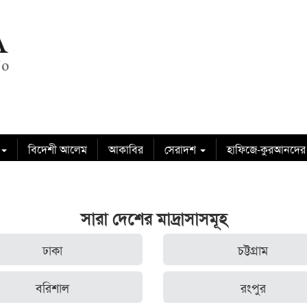
বিদেশী আলেম
আকাবির
সেরাদশ
হাফিজে-কুরআনদের
সারা দেশের মাদ্রাসাসমূহ
ঢাকা
চট্টগ্রাম
বরিশাল
রংপুর