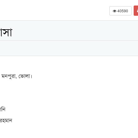
40590
াসা
ড, মনপুরা, ভোলা।
গনি
র রহমান