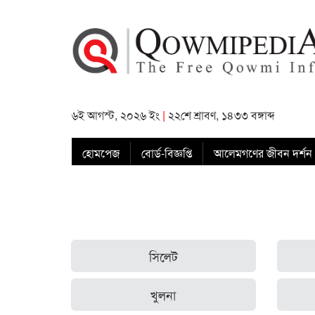
৬ই আগস্ট, ২০২৬ ইং
|
২২শে শ্রাবণ, ১৪৩৩ বঙ্গাব্দ
হোমপেজ
বোর্ড-বিজ্ঞপ্তি
আলেমগণের জীবন দর্শন
সিলেট
খুলনা