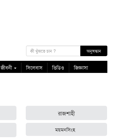
 জীবনী
সিলেবাস
ভিডিও
জিজ্ঞাসা
রাজশাহী
ময়মনসিংহ