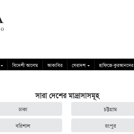
বিদেশী আলেম
আকাবির
সেরাদশ
হাফিজে-কুরআনদের
সারা দেশের মাদ্রাসাসমূহ
ঢাকা
চট্টগ্রাম
বরিশাল
রংপুর