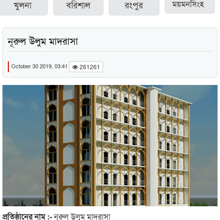
খুলনা
বরিশাল
রংপুর
ময়মনসিংহ
নূরুল উলুম মাদরাসা
October 30 2019, 03:41
261261
প্রতিষ্ঠানের নাম :-
নূরুল উলুম মাদরাসা