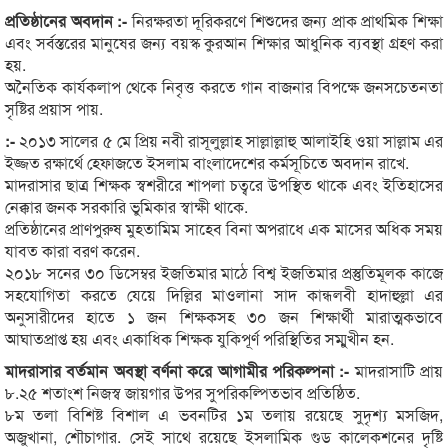
প্রতিষ্ঠানের অবদান :-
নিরক্ষরতা দূরিকরণে শিশুদের জন্য প্রাক প্রাথমিক শিক্ষা
এবং সর্বস্তরের মানুষের জন্য বয়স্ক কুরআন শিক্ষার আধুনিক ব্যবস্থা গ্রহণ করা
হয়.
অনৈতিক কার্যকলাপ থেকে নিবৃত্ত করতে গান বাজনার বিপক্ষে জনসচেতনতা
সৃষ্টির প্রয়াস পায়.
:-
২০১৩ সালের ৫ মে প্রিয় নবী রাসূলুল্লাহ সাল্লাল্লাহু আলাইহি ওয়া সাল্লাম এর
ইজ্জত রক্ষার্থে হেফাজতে ইসলাম বাংলাদেশের কর্মসূচিতে অবদান রাখে.
মাদরাসার ছাত্র শিক্ষক স্বশরীরে শাপলা চত্বরে উপস্থিত থাকে এবং ইতিহাসের
নেক্কার জনক সরকারি ভুমিকার স্বাক্ষী থাকে.
প্রতিষ্ঠানের প্রাণপুরুষ মুহতামিম সাহেব বিনা অপরাধে এক মাসের অধিক সময়
যাবত কারা বরণ করেন.
২০১৮ সনের ৩০ ডিসেম্বর ইজতিমার মাঠে বিশ্ব ইজতিমার প্রস্তুতিমূলক কাজে
সহযোগিতা করতে যেয়ে দিল্লির মাওলানা সাদ কান্ধলবী হাদাহুল্লা এর
অনুসারীদের হাতে ১ জন শিক্ষকসহ ৩০ জন শিক্ষার্থী মারাত্মকভাবে
আঘাতপ্রাপ্ত হয় এবং একাধিক শিক্ষক যুকিপূর্ণ পরিস্থিতির সম্মুখীন হন.
মাদরাসার বর্তমান অবস্থা বর্ণনা করে আগামীর পরিকল্পনা :-
মাদরাসাটি প্রায়
৮.২৫ শতাংশ নিজস্ব জায়গার উপর সুপরিকল্পিতভাব প্রতিষ্ঠিত.
৮ম তলা বিশিষ্ট বিশাল এ ভবনটির ১ম তলায় রয়েছে সুদৃশ্য মসজিদ,
অজুখানা, শৌচাগার. সেই সাথে রয়েছে ইসলামিক গুড কালেকশনের দৃষ্টি