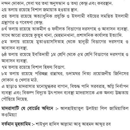
নন্দন দোকান, সেবা ঘর তথা অনুসন্ধান ও তথ্য কেন্দ্র এবং কবরস্থান.
২য় তলায় রয়েছে বিশাল জমায়াত হওয়ার স্থান.
৩য় তলায় রয়েছে অত্যাধুনিক প্রযুক্তি ও ইসলামী বইয়ের সমন্বিত ইসলামী
গ্রন্থাগার ও গবেষণা কেন্দ্র.
৪র্থ তলায় রয়েছে তাকমীল ও ফযীলত বিভাগের দরসগাহ ও আবাসন ব্যবস্থা.
সাথে আরো রয়েছে কুতুব খানা, মেহমানখানা, প্রশাসনিক কার্যালয় ইত্যাদি.
৫ম তলায় রয়েছে মুতাওয়াসসিতাহ থেকে ছানুভী বিভাগের দরসগাহ ও
আবাসন ব্যবস্থা.
৬ষ্ঠ তলায় রয়েছে ইবতিদায়ী ১ম শ্রেণি থেকে ৫ম শ্রেণি বিভাগের দরসগাহ ও
আবাসন ব্যবস্থা.
৭ম তলায় রয়েছে বিশাল হিফয বিভাগ.
৮ম তলায় রয়েছে পরিচ্ছন্ন রান্নাঘর, গুদামঘর নিত্য প্রয়োজনীয় জিনিসের
দোকান ও খেলার মাঠ.
এ ছাড়াও মাদরাসার মনোমুগ্ধকর বাগান, বিশুদ্ধ পানি সরবরাহ, অগ্নি নির্বাপন
ব্যবস্থা এবং বিকল্প বিদ্যুত উৎপাদন ব্যবস্থা মাদরাসাকে এক অনন্য উচ্চতায়
পৌছিয়ে দিয়েছ.
মাদরাসাটি যে বোর্ডের অধিনে :-
আলহাইয়াতুল উলইয়া লিল জামিয়াতিল
কওমিয়্যা
বর্তমান মুহতামিম :-
শাইখুল হাদিস আল্লামা আবু আহমদ আব্দুর রব