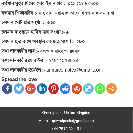
বর্তমান মুহতামিমের মোবাইল নাম্বার :-
০১৯৩১১ ৬৪৯০০
বর্তমান শিক্ষাসচিব :-
মাওলানা মুহাম্মাদ তাজুল ইসলাম আলমাদানী
চলমান মোট ছাত্র সংখ্যা :-
৩৩০
চলমান দাওরায়ে হাদিস ছাত্র সংখ্যা :-
৯
চলমান ছাত্রাবাসে অবস্থান রত ছাত্র সংখ্যা :-
২৮০
তথ্য দানকারীর নাম :-
সুলতান মাহমুদুর রহমান
তথ্য দানকারীর মোবাইল :-
০1911216026
তথ্য দানকারীর ইমেইল :-
annurcomplex@gmail.com
Spread the love
Birmingham, United Kingdom
E-mail: qowmipedia@gmail.com
+44 7548 801154