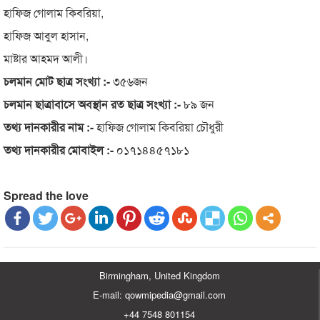
হাফিজ গোলাম কিবরিয়া,
হাফিজ আবুল হাসান,
মাষ্টার আহমদ আলী।
চলমান মোট ছাত্র সংখ্যা :-
৩৫৬জন
চলমান ছাত্রাবাসে অবস্থান রত ছাত্র সংখ্যা :-
৮৯ জন
তথ্য দানকারীর নাম :-
হাফিজ গোলাম কিবরিয়া চৌধুরী
তথ্য দানকারীর মোবাইল :-
০১৭১৪৪৫৭১৮১
Spread the love
Birmingham, United Kingdom
E-mail: qowmipedia@gmail.com
+44 7548 801154