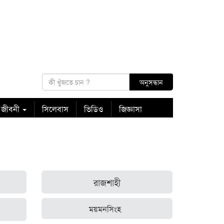
 জীবনী
সিলেবাস
ভিডিও
জিজ্ঞাসা
রাজশাহী
ময়মনসিংহ