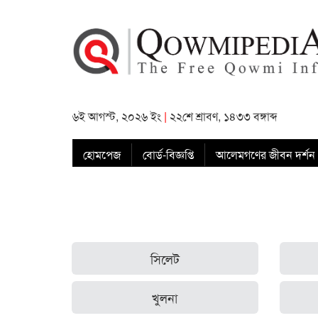
৬ই আগস্ট, ২০২৬ ইং
|
২২শে শ্রাবণ, ১৪৩৩ বঙ্গাব্দ
হোমপেজ
বোর্ড-বিজ্ঞপ্তি
আলেমগণের জীবন দর্শন
সিলেট
খুলনা