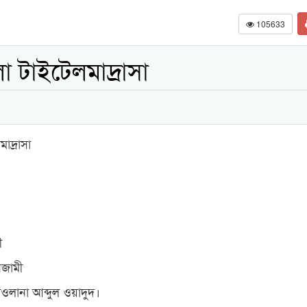
105633
লা টাইটেলমাদ্রাসা
াদ্রাসা
ী
িজামী
ওলানা আব্দুল ওয়াদুদ।