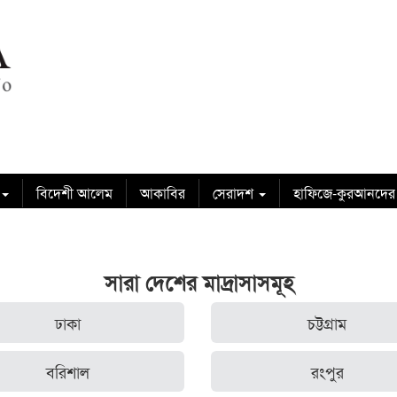
বিদেশী আলেম
আকাবির
সেরাদশ
হাফিজে-কুরআনদের
সারা দেশের মাদ্রাসাসমূহ
ঢাকা
চট্টগ্রাম
বরিশাল
রংপুর