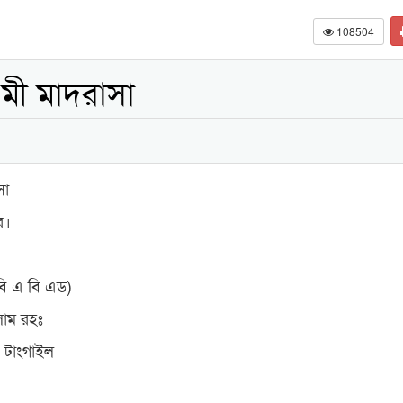
108504
মী মাদরাসা
সা
র।
বি এ বি এড)
লাম রহঃ
 টাংগাইল