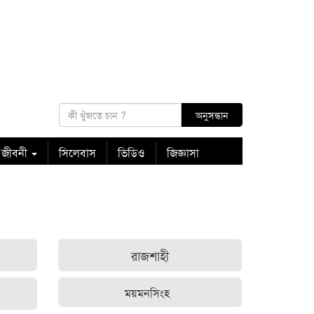
 জীবনী
সিলেবাস
ভিডিও
জিজ্ঞাসা
রাজশাহী
ময়মনসিংহ