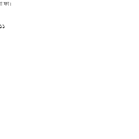
বা ফা।
১১