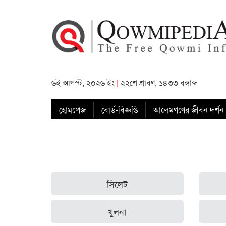
৬ই আগস্ট, ২০২৬ ইং
|
২২শে শ্রাবণ, ১৪৩৩ বঙ্গাব্দ
হোমপেজ
বোর্ড-বিজ্ঞপ্তি
আলেমগণের জীবন দর্শন
সিলেট
খুলনা