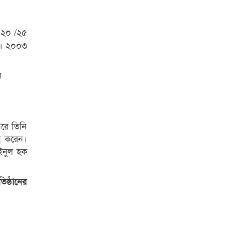
 ২০ /২৫
হয়। ২০০৩
ন
পরে তিনি
্ন করেন।
আইনুল হক
িষ্ঠানের