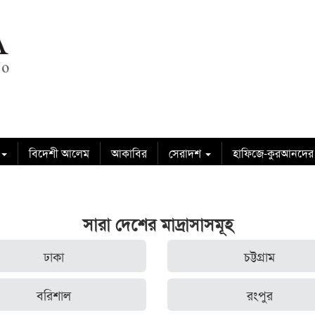
বিদেশী আলেম
আকাবির
সেরাদশ
হাফিজে-কুরআনদের
সারা দেশের মাদ্রাসাসমূহ
ঢাকা
চট্টগ্রাম
বরিশাল
রংপুর