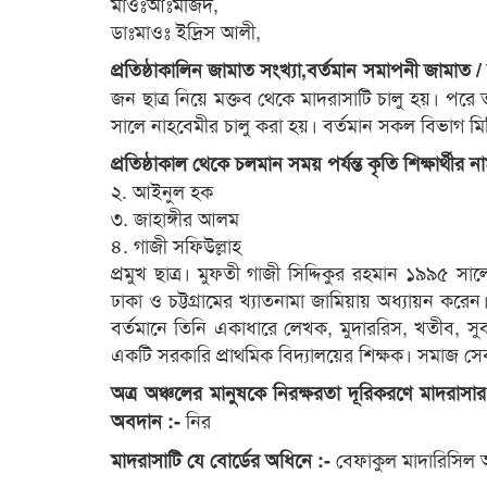
মাওঃআঃমজিদ,
ডাঃমাওঃ ইদ্রিস আলী,
প্রতিষ্ঠাকালিন জামাত সংখ্যা,বর্তমান সমাপনী জামাত /
জন ছাত্র নিয়ে মক্তব থেকে মাদরাসাটি চালু হয়। পর
সালে নাহবেমীর চালু করা হয়। বর্তমান সকল বিভাগ মিলি
প্রতিষ্ঠাকাল থেকে চলমান সময় পর্যন্ত কৃতি শিক্ষার্থীর
২. আইনুল হক
৩. জাহাঙ্গীর আলম
৪. গাজী সফিউল্লাহ
প্রমুখ ছাত্র। মুফতী গাজী সিদ্দিকুর রহমান ১৯৯৫ স
ঢাকা ও চট্টগ্রামের খ্যাতনামা জামিয়ায় অধ্যায়ন করেন। 
বর্তমানে তিনি একাধারে লেখক, মুদাররিস, খতীব, সু
একটি সরকারি প্রাথমিক বিদ্যালয়ের শিক্ষক। সমাজ স
অত্র অঞ্চলের মানুষকে নিরক্ষরতা দূরিকরণে মাদরাসার
নির
অবদান :-
বেফাকুল মাদারিসিল 
মাদরাসাটি যে বোর্ডের অধিনে :-