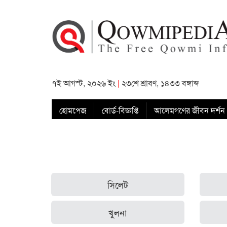
৭ই আগস্ট, ২০২৬ ইং
|
২৩শে শ্রাবণ, ১৪৩৩ বঙ্গাব্দ
হোমপেজ
বোর্ড-বিজ্ঞপ্তি
আলেমগণের জীবন দর্শন
সিলেট
খুলনা