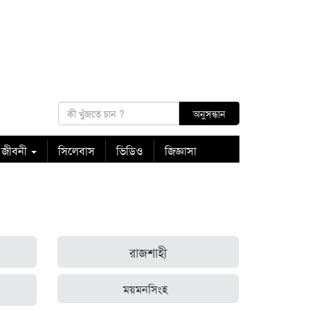
 জীবনী
সিলেবাস
ভিডিও
জিজ্ঞাসা
রাজশাহী
ময়মনসিংহ