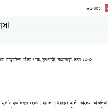
249579
াসা
োড, মাতুয়াইল পশ্চিম পাড়া, মৃধাবাড়ী, যাত্রাবাড়ী, ঢাকা-১৩৬২
র
 মুফতি মুস্তাফিজুর রহমান, মাওলানা ইয়াকুব আলী, আলেমা আকলিমা