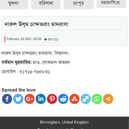
খুলনা
বরিশাল
রংপুর
ময়মনসিংহ
দারুল উলূম চান্দভরাং মাদরাসা
February 23 2021, 05:05
66132
দারুল উলূম চান্দভরাং মাদরাসা, বিশ্বনাথ।
বর্তমান মুহতামিম:
মাও. লোকমান আহমদ
মোবাইল : ০১৭১৬-৭৬০৮৩১
Spread the love
Birmingham, United Kingdom