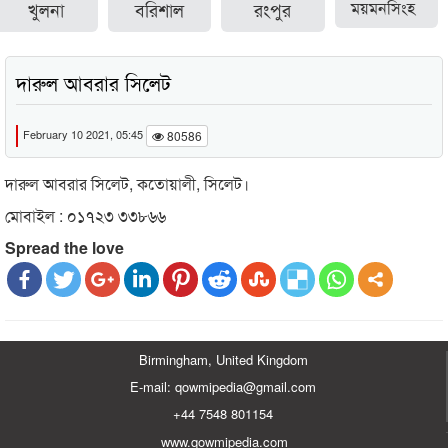
খুলনা
বরিশাল
রংপুর
ময়মনসিংহ
দারুল আবরার সিলেট
February 10 2021, 05:45
80586
দারুল আবরার সিলেট, কতোয়ালী, সিলেট।
মোবাইল : ০১৭২৩ ৩৩৮৬৬
Spread the love
Birmingham, United Kingdom
E-mail: qowmipedia@gmail.com
+44 7548 801154
www.qowmipedia.com