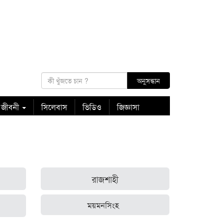
 জীবনী
সিলেবাস
ভিডিও
জিজ্ঞাসা
রাজশাহী
ময়মনসিংহ