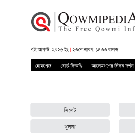
৭ই আগস্ট, ২০২৬ ইং
|
২৩শে শ্রাবণ, ১৪৩৩ বঙ্গাব্দ
হোমপেজ
বোর্ড-বিজ্ঞপ্তি
আলেমগণের জীবন দর্শন
সিলেট
খুলনা