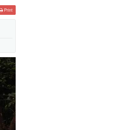
Print