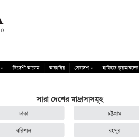
বিদেশী আলেম
আকাবির
সেরাদশ
হাফিজে-কুরআনদের
সারা দেশের মাদ্রাসাসমূহ
ঢাকা
চট্টগ্রাম
বরিশাল
রংপুর