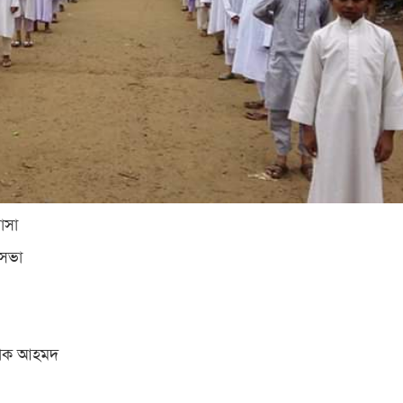
াসা
রসভা
তাক আহমদ