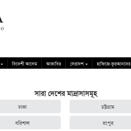
বিদেশী আলেম
আকাবির
সেরাদশ
হাফিজে-কুরআনদের
সারা দেশের মাদ্রাসাসমূহ
ঢাকা
চট্টগ্রাম
বরিশাল
রংপুর