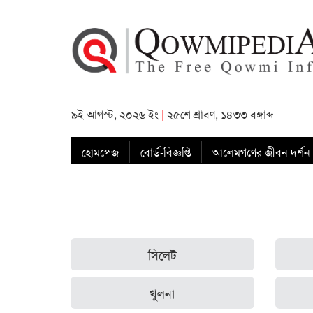
৯ই আগস্ট, ২০২৬ ইং
|
২৫শে শ্রাবণ, ১৪৩৩ বঙ্গাব্দ
হোমপেজ
বোর্ড-বিজ্ঞপ্তি
আলেমগণের জীবন দর্শন
সিলেট
খুলনা