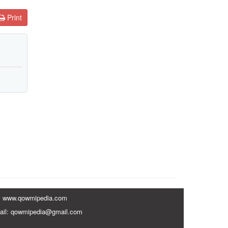
Print
www.qowmipedia.com
ail: qowmipedia@gmail.com