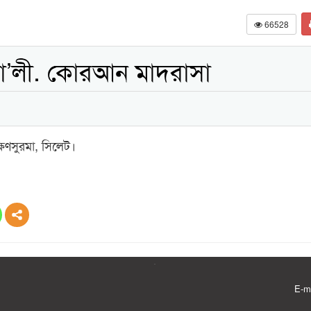
66528
তা’লী. কোরআন মাদরাসা
িণসুরমা, সিলেট।
E-m