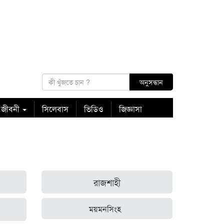
 জীবনী
সিলেবাস
ভিডিও
জিজ্ঞাসা
রাজশাহী
ময়মনসিংহ