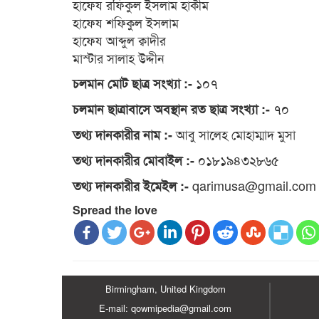
হাফেয রফিকুল ইসলাম হাকীম
হাফেয শফিকুল ইসলাম
হাফেয আব্দুল ক্বাদীর
মাস্টার সালাহ উদ্দীন
১০৭
চলমান মোট ছাত্র সংখ্যা :-
৭০
চলমান ছাত্রাবাসে অবস্থান রত ছাত্র সংখ্যা :-
আবু সালেহ মোহাম্মাদ মুসা
তথ্য দানকারীর নাম :-
০১৮১৯৪৩২৮৬৫
তথ্য দানকারীর মোবাইল :-
qarimusa@gmail.com
তথ্য দানকারীর ইমেইল :-
Spread the love
Birmingham, United Kingdom
E-mail: qowmipedia@gmail.com