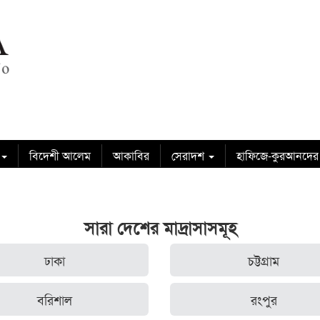
বিদেশী আলেম
আকাবির
সেরাদশ
হাফিজে-কুরআনদের
সারা দেশের মাদ্রাসাসমূহ
ঢাকা
চট্টগ্রাম
বরিশাল
রংপুর