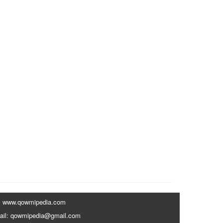
www.qowmipedia.com
ail: qowmipedia@gmail.com