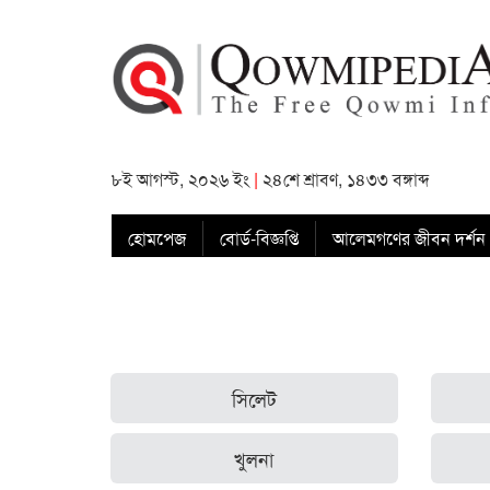
৮ই আগস্ট, ২০২৬ ইং
|
২৪শে শ্রাবণ, ১৪৩৩ বঙ্গাব্দ
হোমপেজ
বোর্ড-বিজ্ঞপ্তি
আলেমগণের জীবন দর্শন
সিলেট
খুলনা