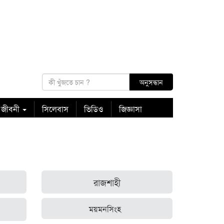
 জীবনী
সিলেবাস
ভিডিও
জিজ্ঞাসা
রাজশাহী
ময়মনসিংহ