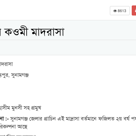
8613
র কওমী মাদরাসা
াদরাসা
ভপুর, সুনামগঞ্জ
সীম মুনসী সহ প্রমুখ
সুনামগঞ্জ জেলার প্রাচিন এই মাদ্রাসা বর্তমানে ফজিলত ২য় বর্ষ পর্
না :-
রিকল্পনা আছে