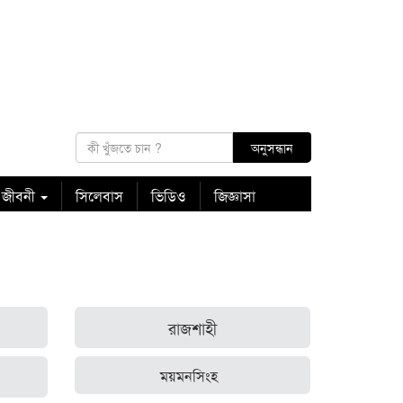
 জীবনী
সিলেবাস
ভিডিও
জিজ্ঞাসা
রাজশাহী
ময়মনসিংহ