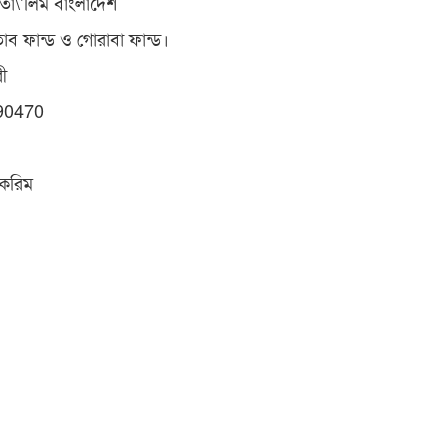
 তা\’লিম বাংলাদেশ
াব ফান্ড ও গোরাবা ফান্ড।
ী
90470
 করিম