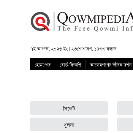
৭ই আগস্ট, ২০২৬ ইং
|
২৩শে শ্রাবণ, ১৪৩৩ বঙ্গাব্দ
হোমপেজ
বোর্ড-বিজ্ঞপ্তি
আলেমগণের জীবন দর্শন
সিলেট
খুলনা