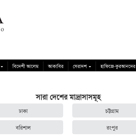
বিদেশী আলেম
আকাবির
সেরাদশ
হাফিজে-কুরআনদের
সারা দেশের মাদ্রাসাসমূহ
ঢাকা
চট্টগ্রাম
বরিশাল
রংপুর