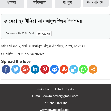
খুলনা
বরিশাল
রংপুর
ময়মনসিংহ
জামেয়া হুসাইনিয়া আসআদুল উলুম উপশহর
February 10 2021, 04:44
73755
জামেয়া হুসাইনিয়া আসআদুল উলুম উপশহর, সদর, সিলেট।
মোবাইল : ০১৭১৯ ৪৫০৮৩৩
Spread the love
Birmingham, United Kingdom
E-mail: qowmipedia@gmail.com
+44 7548 801154
www.qowmipedia.com