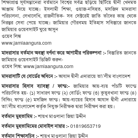
শিক্ষাপ্রাপ্ত সূর্যসন্তানেরা বর্তমানে বিশ্বের সর্বত্র ছড়িয়ে ছিটিয়ে দ্বীনী খেদমত
আঞ্জাম দিয়ে যাচ্ছে। ইসলামী শিক্ষা, ওয়াজ-নসিহত, মসজিদ মাদরাসা
পরিচালনা, লেখালেখি, রাজনীতিক- সব সেক্টরেই জাতি তাঁদের কাছ থেকে
নিরন্তর সেবা পেয়ে যাচ্ছে। জামিয়ার গৌরবময় ইতিহাস সবিস্তারে জানতে
জামিয়ার ওয়েবসাইট ঘুরে আসুন
ওয়েব লিঙ্ক
www.jamiaangura.com
মাদরাসার বর্তমান অবস্থা বর্ণনা করে আগামীর পরিকল্পনা :-
বিস্তারিত জানতে
জামিয়ার ওয়েবসাইট ভিজিট করুন-
ওয়েব লিঙ্ক: www.jamiaangura.com
মাদরাসাটি যে বোর্ডের অধিনে :-
আযাদ দ্বীনী এদারায়ে তা\’লীম বাংলাদেশ
মাদরাসার হিসাব ব্যাবস্থা / ফান্ড:-
জামিয়ার আয়-ব্যয় পাঁচটি ফান্ডে
পরিচালিত হয়- (১) সাধারণ ফান্ড (২) বোর্ডিং ফান্ড (৩) কুতুবখানা ফান্ড (৪)
বিল্ডিং ফান্ড (৫) মসজিদ ফান্ড। আয়-ব্যয়ের হিসাব আযাদ দ্বীনী এদারায়ে
তা\’লীম বাংলাদেশ কর্তৃক নিযুক্ত নিরীক্ষক দ্বারা নিরীক্ষণ করা হয়।
বর্তমান মুহতামিম :-
শায়খ মাওলানা জিয়া উদ্দীন
বর্তমান মুহতামিমের মোবাইল নাম্বার :-
01819653719
বর্তমান শিক্ষাসচিব :-
শায়খ মাওলানা জিয়া উদ্দীন