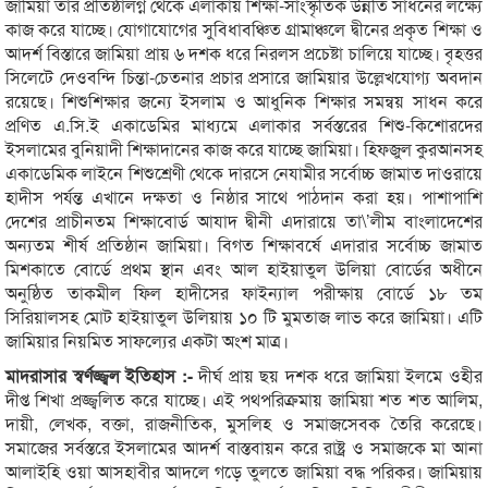
জামিয়া তার প্রতিষ্ঠালগ্ন থেকে এলাকায় শিক্ষা-সাংস্কৃতিক উন্নতি সাধনের লক্ষ্যে
কাজ করে যাচ্ছে। যোগাযোগের সুবিধাবঞ্চিত গ্রামাঞ্চলে দ্বীনের প্রকৃত শিক্ষা ও
আদর্শ বিস্তারে জামিয়া প্রায় ৬ দশক ধরে নিরলস প্রচেষ্টা চালিয়ে যাচ্ছে। বৃহত্তর
সিলেটে দেওবন্দি চিন্তা-চেতনার প্রচার প্রসারে জামিয়ার উল্লেখযোগ্য অবদান
রয়েছে। শিশুশিক্ষার জন্যে ইসলাম ও আধুনিক শিক্ষার সমন্বয় সাধন করে
প্রণিত এ.সি.ই একাডেমির মাধ্যমে এলাকার সর্বস্তরের শিশু-কিশোরদের
ইসলামের বুনিয়াদী শিক্ষাদানের কাজ করে যাচ্ছে জামিয়া। হিফজুল কুরআনসহ
একাডেমিক লাইনে শিশুশ্রেণী থেকে দারসে নেযামীর সর্বোচ্চ জামাত দাওরায়ে
হাদীস পর্যন্ত এখানে দক্ষতা ও নিষ্ঠার সাথে পাঠদান করা হয়। পাশাপাশি
দেশের প্রাচীনতম শিক্ষাবোর্ড আযাদ দ্বীনী এদারায়ে তা\’লীম বাংলাদেশের
অন্যতম শীর্ষ প্রতিষ্ঠান জামিয়া। বিগত শিক্ষাবর্ষে এদারার সর্বোচ্চ জামাত
মিশকাতে বোর্ডে প্রথম স্থান এবং আল হাইয়াতুল উলিয়া বোর্ডের অধীনে
অনুষ্ঠিত তাকমীল ফিল হাদীসের ফাইন্যাল পরীক্ষায় বোর্ডে ১৮ তম
সিরিয়ালসহ মোট হাইয়াতুল উলিয়ায় ১০ টি মুমতাজ লাভ করে জামিয়া। এটি
জামিয়ার নিয়মিত সাফল্যের একটা অংশ মাত্র।
মাদরাসার স্বর্ণজ্জ্বল ইতিহাস :-
দীর্ঘ প্রায় ছয় দশক ধরে জামিয়া ইলমে ওহীর
দীপ্ত শিখা প্রজ্জ্বলিত করে যাচ্ছে। এই পথপরিক্রমায় জামিয়া শত শত আলিম,
দায়ী, লেখক, বক্তা, রাজনীতিক, মুসলিহ ও সমাজসেবক তৈরি করেছে।
সমাজের সর্বস্তরে ইসলামের আদর্শ বাস্তবায়ন করে রাষ্ট্র ও সমাজকে মা আনা
আলাইহি ওয়া আসহাবীর আদলে গড়ে তুলতে জামিয়া বদ্ধ পরিকর। জামিয়ায়