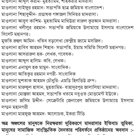
মাওলানা আব্দুল করীম- মুহতামিম, শাহকরার মাদরাসা
মাওলানা সাইফুর রহমান- সভাপতি ছাত্র জমিয়ত বাংলাদেশ।
মাওলানা শিহাবুদ্দীন- প্রভাষক গঙ্গাজল সিনিয়র মাদরাসা।
মাওলানা আবুল কাশিম- মুহতামিম মাথিউরা দারুল কুরআন মাদরাসা।
মাওলানা খলীলুর রহমান- সভাপতি জমিয়তে উলামায়ে ইসলাম বাংলাদেশ
সিলেট মহানগর।
মুফতি রুহুল আমিন- খতিব বড়লেখা কেন্দ্রীয় জামে মসজিদ।
মাওলানা হাবিব আহমদ শিহাব- সভাপতি, ইমাম সমিতি সিলেট মহানগর।
মাওলানা আসরারুল হক- লেখক, গবেষক।
মাওলানা আব্দুল হালিম- কবি, লেখক।
মাওলানা এনামুল হক মামুন- সাংবাদিক।
মাওলানা আতিকুর রহমান নগরী- সাংবাদিক
মাওলানা মুশতাক আহমদ চৌধুরি- এমডি হিলভিউ গ্রুপ।
মাওলানা মারুফুল হাসান, মুহতামিম- বাহাদুরপুর জালালিয়া মাদরাসা।
মাওলানা মোস্তফা আহমদ, সভাপতি খতমে নবুওত মোভমেন্ট ইউকে।
মাওলানা জসিম উদ্দীন- সেক্রেটারি জেনারেল জমিয়তে উলামায়ে ইসলাম
লন্ডন মহানগরী
মাওলানা মাহফুজ আহমদ- আলোচক, ইকরা টিভি
অত্র অঞ্চলের মানুষকে নিরক্ষরতা দূরিকরণে মাদরাসার ইতিবাচ ভূমিকা,
মানুষের সামাজিক সাংস্ক্রিতিক দৈনতার পরিবর্তনে প্রতিষ্ঠানের অবদান :-