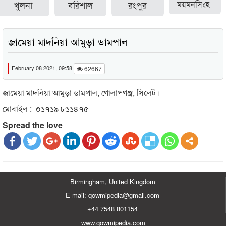
খুলনা
বরিশাল
রংপুর
ময়মনসিংহ
জামেয়া মাদনিয়া আমুড়া ডামপাল
February 08 2021, 09:58
62667
জামেয়া মাদনিয়া আমুড়া ডামপাল, গোলাপগঞ্জ, সিলেট।
মোবাইল : ০১৭১৯ ৮১১৪৭৫
Spread the love
Birmingham, United Kingdom
E-mail: qowmipedia@gmail.com
+44 7548 801154
www.qowmipedia.com