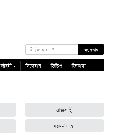
 জীবনী
সিলেবাস
ভিডিও
জিজ্ঞাসা
রাজশাহী
ময়মনসিংহ