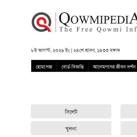
৮ই আগস্ট, ২০২৬ ইং
|
২৪শে শ্রাবণ, ১৪৩৩ বঙ্গাব্দ
হোমপেজ
বোর্ড-বিজ্ঞপ্তি
আলেমগণের জীবন দর্শন
সিলেট
খুলনা