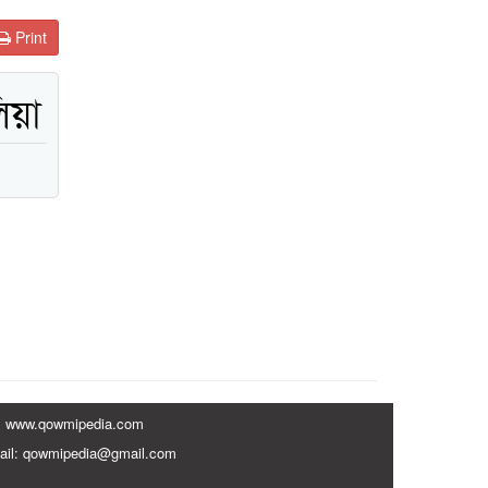
Print
িয়া
www.qowmipedia.com
ail: qowmipedia@gmail.com