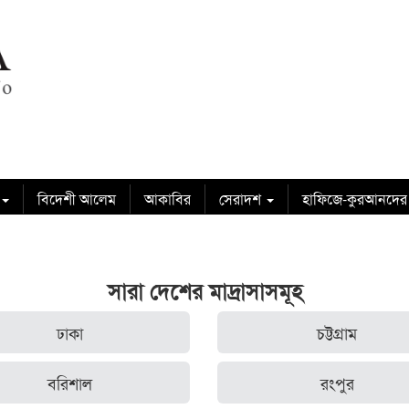
বিদেশী আলেম
আকাবির
সেরাদশ
হাফিজে-কুরআনদের
সারা দেশের মাদ্রাসাসমূহ
ঢাকা
চট্টগ্রাম
বরিশাল
রংপুর