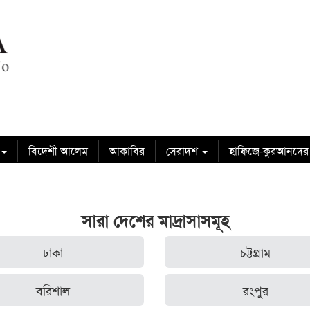
বিদেশী আলেম
আকাবির
সেরাদশ
হাফিজে-কুরআনদের
সারা দেশের মাদ্রাসাসমূহ
ঢাকা
চট্টগ্রাম
বরিশাল
রংপুর