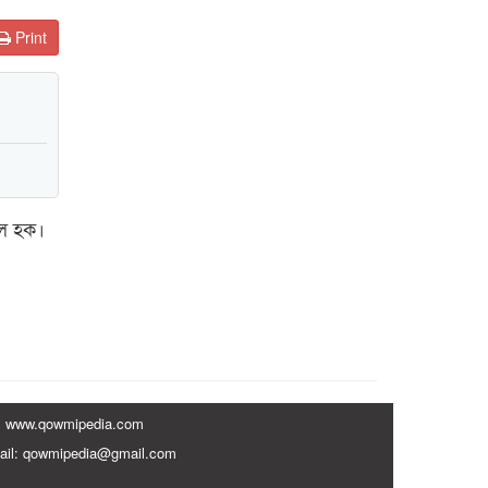
Print
ুল হক।
www.qowmipedia.com
ail: qowmipedia@gmail.com