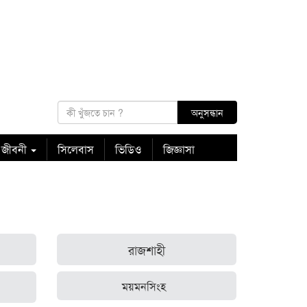
 জীবনী
সিলেবাস
ভিডিও
জিজ্ঞাসা
রাজশাহী
ময়মনসিংহ