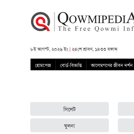
৮ই আগস্ট, ২০২৬ ইং
|
২৪শে শ্রাবণ, ১৪৩৩ বঙ্গাব্দ
হোমপেজ
বোর্ড-বিজ্ঞপ্তি
আলেমগণের জীবন দর্শন
সিলেট
খুলনা