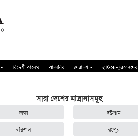
বিদেশী আলেম
আকাবির
সেরাদশ
হাফিজে-কুরআনদের
সারা দেশের মাদ্রাসাসমূহ
ঢাকা
চট্টগ্রাম
বরিশাল
রংপুর