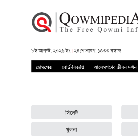
৮ই আগস্ট, ২০২৬ ইং
|
২৪শে শ্রাবণ, ১৪৩৩ বঙ্গাব্দ
হোমপেজ
বোর্ড-বিজ্ঞপ্তি
আলেমগণের জীবন দর্শন
সিলেট
খুলনা