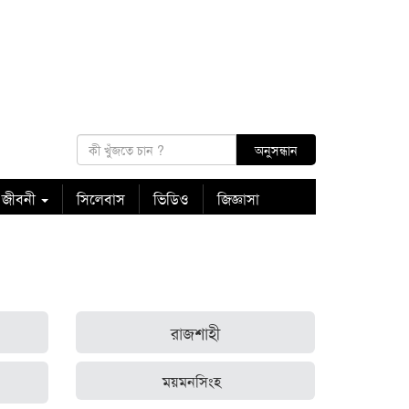
 জীবনী
সিলেবাস
ভিডিও
জিজ্ঞাসা
রাজশাহী
ময়মনসিংহ