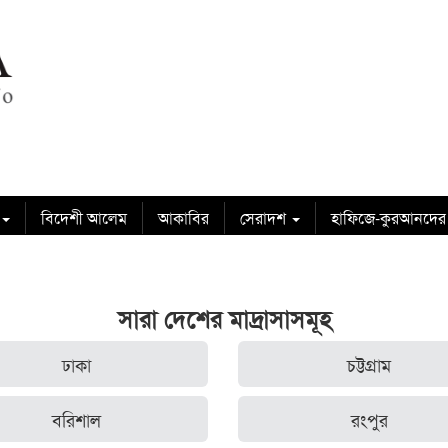
বিদেশী আলেম
আকাবির
সেরাদশ
হাফিজে-কুরআনদের
সারা দেশের মাদ্রাসাসমূহ
ঢাকা
চট্টগ্রাম
বরিশাল
রংপুর