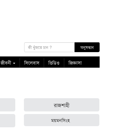
 জীবনী
সিলেবাস
ভিডিও
জিজ্ঞাসা
রাজশাহী
ময়মনসিংহ