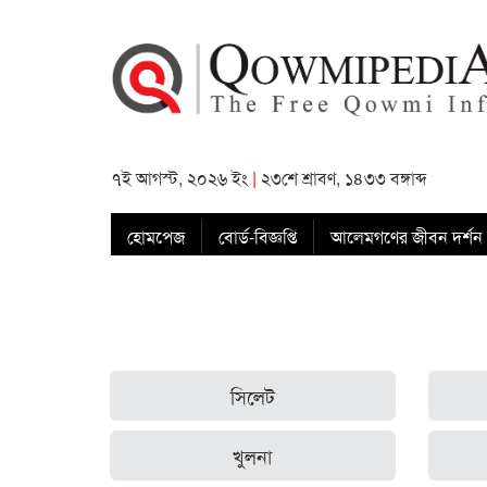
৭ই আগস্ট, ২০২৬ ইং
|
২৩শে শ্রাবণ, ১৪৩৩ বঙ্গাব্দ
হোমপেজ
বোর্ড-বিজ্ঞপ্তি
আলেমগণের জীবন দর্শন
সিলেট
খুলনা