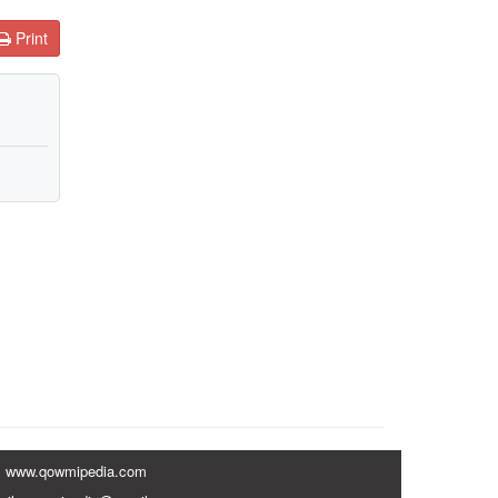
Print
www.qowmipedia.com