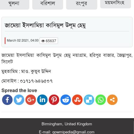
খুলনা
বরিশাল
রংপুর
ময়মনসিংহ
জামেয়া ইসলামিয়া কাসিমুল উলূম হেমু
March 02 2021, 04:00
65637
জামেয়া ইসলামিয়া কাসিমুল উলূম হেমু নয়াগ্রাম, হরিপুর বাজার, জৈন্তাপুর,
সিলেট
মুহতামিম : মাও. কুতুব উদ্দিন
মোবাইল : ০১৭১৭-৯৪৬৫০৭
Spread the love
Birmingham, United Kingdom
E-mail: qowmipedia@gmail.com