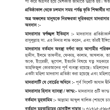
পা করে অগ্রসর হয়ে মেশকাত জামাতে উন্নীত হয়। অত
প্রতিষ্ঠাকাল থেকে চলমান সময় পর্যন্ত কৃতি শিক্ষার্থীর 
অত্র অঞ্চলের মানুষকে নিরক্ষরতা দূরিকরণে মাদরাসার 
অবদান :-
মাদরাসার প্রতিষ্ঠা
মাদরাসার স্বর্ণজ্জ্বল ইতিহাস :-
রাসুলুল্লাহ সা. এর দিদার লাভ করেন, এবং তাঁরই ইঙ্গি
মাদরাসার বর্তমান অবস্থা বর্ণনা করে আগামীর পরিক
হাদীস, ইলমে তাফসীর, ফেকাহ, কালাম, আখলাক, তাসা
অংক, ইংরেজী, ভূগোল, ইত্যাদি বিষয়ে যত্ন সহকারে 
তাহফিজুল কোরআনের পূর্ণ ব্যবস্থা রয়েছে। মহিলাদের প
একটা মহিলা মাদরাসা প্রতিষ্ঠা করা হয়েছে এবং মহিলাদে
পূর্ব সিলেট আযাদ দ্ব
মাদরাসাটি যে বোর্ডের অধিনে :-
মাদরাসার ৩টি ফান্ড
মাদরাসার হিসাব ব্যাবস্থা / ফান্ড:-
আল্লামা আব্দুল খালিক (শায়খে চাক্
বর্তমান মুহতামিম :-
০১৭১৫-৫৯৮
বর্তমান মুহতামিমের মোবাইল নাম্বার :-