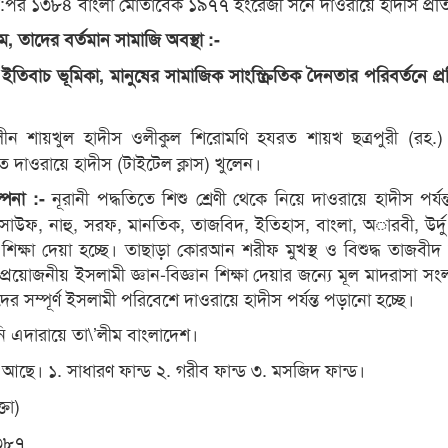
:পর ১৩৮৪ বাংলা মোতাবেক ১৯৭৭ ইংরেজী সনে দাওরায়ে হাদীস প্রতিষ
নাম, তাদের বর্তমান সামাজি অবস্থা :-
ইতিবাচ ভূমিকা, মানুষের সামাজিক সাংস্ক্রিতিক দৈনতার পরিবর্তনে প্রত
কালীন শায়খুল হাদীস ওলীকুল শিরোমণি হযরত শায়খ ছত্রপুরী (রহ.) স্
তে দাওরায়ে হাদীস (টাইটেল ক্লাস) খুলেন।
নূরানী পদ্ধতিতে শিশু শ্রেণী থেকে নিয়ে দাওরায়ে হাদীস পর্যন
ল্পনা :-
উফ, নাহু, সরফ, মানতিক, তাজবিদ, ইতিহাস, বাংলা, অারবী, উর্দু 
শিক্ষা দেয়া হচ্ছে। তাছাড়া কোরআন শরীফ মুখস্থ ও বিশুদ্ধ তাজবীদ 
্রয়োজনীয় ইসলামী জ্ঞান-বিজ্ঞান শিক্ষা দেয়ার জন্যে মূল মাদরাসা সংল
র সম্পূর্ণ ইসলামী পরিবেশে দাওরায়ে হাদীস পর্যন্ত পড়ানো হচ্ছে।
ীনি এদারায়ে তা\’লীম বাংলাদেশ।
 আছে। ১. সাধারণ ফান্ড ২. গরীব ফান্ড ৩. মসজিদ ফান্ড।
তা)
৩৮৭