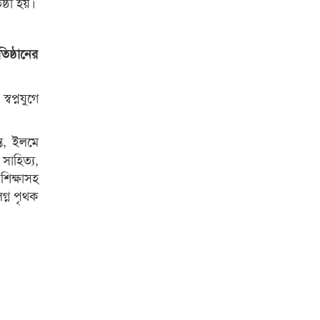
্ঠা হয়।
িষ্ঠানের
বপ্নযুগে
্ত, ইলমে
সাহিত্য,
শিক্ষাসহ
গ্ন পৃথক