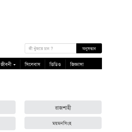
 জীবনী
সিলেবাস
ভিডিও
জিজ্ঞাসা
রাজশাহী
ময়মনসিংহ