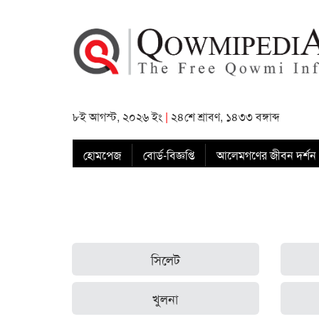
৮ই আগস্ট, ২০২৬ ইং
|
২৪শে শ্রাবণ, ১৪৩৩ বঙ্গাব্দ
হোমপেজ
বোর্ড-বিজ্ঞপ্তি
আলেমগণের জীবন দর্শন
সিলেট
খুলনা