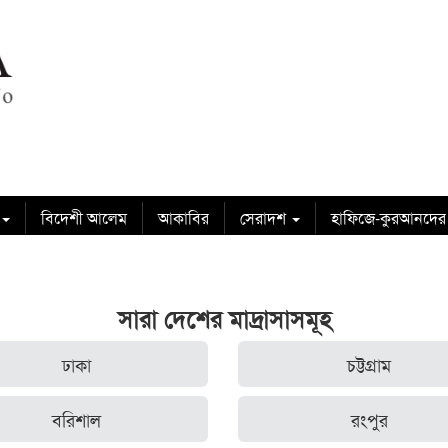
বিদেশী আলেম
আকাবির
সেরাদশ
হাফিজে-কুরআনদের
সারা দেশের মাদ্রাসাসমূহ
ঢাকা
চট্টগ্রাম
বরিশাল
রংপুর