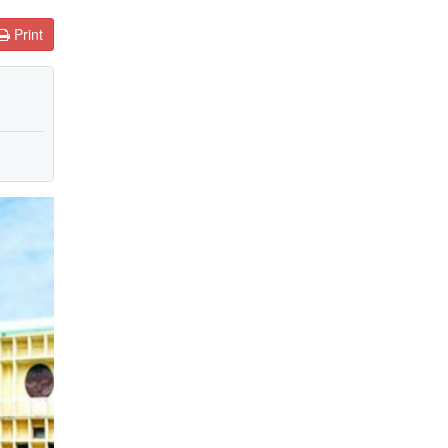
Print