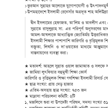
‌>কুরআন সুন্নাহর আলোকে যুগোপযোগী ও উৎপাদনমুখী ই
>উপমহাদেশে ইসলামী রেনেসাঁর অগ্রদূত শাহ অলিউল্লাহ
দ্বীন ইসলামের হেফাজত, তা’লিম ও তাবলীগ এবং এ
সুন্নাতে রাসুলুল্লাহ সা. এর পরিপূর্ণ অনুসরণে
আমল-আখলাকে আধ্যাত্মিক জ্যোতির্ময় উত্তরাধিকার
ইসলামী শিক্ষার পাশাপাশি কারিগরি ও বৃত্তিমূলক শি
বক্তৃতা, লিখনি ও দা’ওয়াতের মাধ্যমে আঞ্জুম
বাস্তবায়নের ব্যবস্থা করা।
★ মতাদর্শ: আহলে সুন্নাত ওয়াল জামাআত ও সলফে 
★ জামিয়া লুৎফিয়ার বহুমুখী শিক্ষা কোর্স
কারিগরি ও বৃত্তিমূলক শিক্ষা গণশিক্ষা ইসলামী রিসার্চ
★ ছাত্র সংখ্যা: প্রায় দেড় হাজার
★ এতিম-অসহায় ছাত্র সংখ্যা: ৭৫০ জন
★ মাদ্রাসা পরিচালনা কমিটি: ২টি
১, মজলিসে শুরা বা উপদেষ্টা পরিষদ, সদস্য সংখ্যা ৩
২, মজলিসে আমেলা বা কার্যনির্বাহী কমিটি, সদস্য সংখ