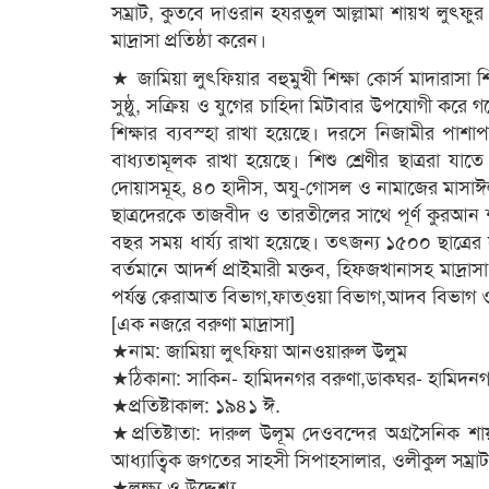
সম্রাট, কুতবে দাওরান হযরতুল আল্লামা শায়খ লুৎফ
মাদ্রাসা প্রতিষ্ঠা করেন।
★ জামিয়া লুৎফিয়ার বহুমুখী শিক্ষা কোর্স মাদারাস
সুষ্ঠু, সক্রিয় ও যুগের চাহিদা মিটাবার উপযোগী করে গড়
শিক্ষার ব্যবস্হা রাখা হয়েছে। দরসে নিজামীর পাশাপ
বাধ্যতামূলক রাখা হয়েছে। শিশু শ্রেণীর ছাত্ররা 
দোয়াসমূহ, ৪০ হাদীস, অযু-গোসল ও নামাজের মাসাঈলস
ছাত্রদেরকে তাজবীদ ও তারতীলের সাথে পূর্ণ কুরআন 
বছর সময় ধার্য্য রাখা হয়েছে। তৎজন্য ১৫০০ ছাত্রের স
বর্তমানে আদর্শ প্রাইমারী মক্তব, হিফজখানাসহ মাদ্রাসা
পর্যন্ত ক্বেরাআত বিভাগ,ফাত্ওয়া বিভাগ,আদব বিভাগ ও
[এক নজরে বরুণা মাদ্রাসা]
★নাম: জামিয়া লুৎফিয়া আনওয়ারুল উলুম
★ঠিকানা: সাকিন- হামিদনগর বরুণা,ডাকঘর- হামিদনগর
★প্রতিষ্টাকাল: ১৯৪১ ঈ.
★প্রতিষ্টাতা: দারুল উলূম দেওবন্দের অগ্রসৈনিক শ
আধ্যাত্বিক জগতের সাহসী সিপাহ্সালার, ওলীকুল সম্র
★লক্ষ্য ও উদ্দেশ্য