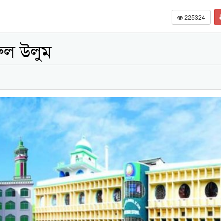
225324
ুল উলুম