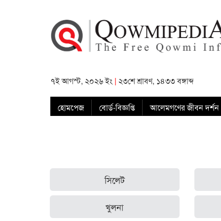
৭ই আগস্ট, ২০২৬ ইং
|
২৩শে শ্রাবণ, ১৪৩৩ বঙ্গাব্দ
হোমপেজ
বোর্ড-বিজ্ঞপ্তি
আলেমগণের জীবন দর্শন
সিলেট
খুলনা