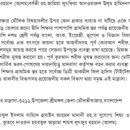
ুর রহমান (আলম)বর্ণভী রহ.জামিয়া লুৎফিয়া আনওয়ারুল উলূম হামিদন
া শিক্ষার মৌলিক বিষয়াবলীর উপর কোন প্রকার ব্যঘাত না ঘটিয়ে এক
ে তোলার জন্যে দ্বীনি শিক্ষার পাশাপাশি প্রাথমিক স্তর পর্যন্ত প্রয়োজন
াশি দশম শ্রেণী পর্যন্ত বাংলা, অংক, ইংরেজী, ভূগোল ও বিজ্ঞান বি
যাতে সর্বোচ্চ এক বৎসরে কায়দা হতে তাজবীদসহ পূর্ণ কোরআন শরীফ
মূহ আয়ত্ত করতে পারে সেজন্য উপযুক্ত ব্যবস্থা রাখা হয়েছে। হিফজ
শরীফ মুখস্ত করানো হয়। পূর্ণ কুরআন শরীফ মুখস্ত করানোর জন্য মো
ার্বিক ভরণ-পোষণের দায়দায়িত্ব মাদরাসা কর্তৃপক্ষ বহন করার ব্যবস্থা
 শিক্ষার প্রাথমিক স্তর হতে সর্বোচ্চ ডিগ্রী তাকমীল ফিল হাদিস (টাইটে
 তাফসীর বিভাগসহ প্রয়োজনীয় সকল বিভাগ দ্বারা সমৃদ্ধ এই মাদ্রাসা।
 মাদ্রাসা-৩২১১,উপজেলা-শ্রীমঙ্গল,জেলা-মৌলভীবাজার,বাংলাদেশ
ায়খুল ইসলাম সায়্যিদ হুসাইন আহমদ মাদানী রহ.’র সুযোগ্য শিষ্য 
াট, কুতবে দাওরান হযরতুল আল্লামা শায়খ লুৎফুর রহমান (আলম)