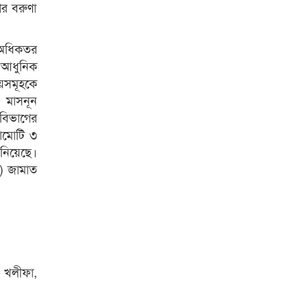
গর বরুণা
ে অধিকতর
ীয় আধুনিক
ষয়সমূহকে
, মাসনূন
 বিভাগের
টামোটি ৩
 নিয়েছে।
ল) জামাত
ও খলীফা,