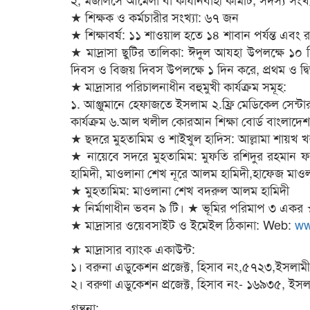
★ শিক্ষক ও কর্মচারীর সংখ্যা: ৬৭ জন
★ শিক্ষাবর্ষ: ১১ শাওয়াল হতে ১৪ শাবান পর্যন্ত এবং 
★ মাদ্রাসা ছুটির তালিকা: ঈদুল আযহা উপলক্ষে ১০ 
দিবস ও বিজয় দিবস উপলক্ষে ১ দিন করে, প্রথম ও দ্বি
★ মাদ্রাসার পরিচালনাধীন বহুমুখী কার্যক্রম সমূহ:
১. আঞ্জুমানে হেফাজতে ইসলাম ২.ফ্রি মেডিকেল সেন
কার্যক্রম ৬.আল খলীল কোরআন শিক্ষা বোর্ড বাংলাদে
★ ছদরে মুহতামিম ও শাইখুল হাদিস: আল্লামা শায়খ খ
★ নায়েবে সদরে মুহতামিম: মুফতি রশিদুর রহমান ফার
হামিদী, মাওলানা শেখ নূরে আলম হামিদী,হাফেজ মাওল
★ মুহতামিম: মাওলানা শেখ বদরুল আলম হামিদী
★ নির্মাণাধীন ভবন ৯ টি। ★ ভূমির পরিমাপ ৩ একর
★ মাদ্রাসার ওয়েবসাইট ও ইমেইল ঠিকানা: Web:
ww
★ মাদ্রাসার ব্যাংক একাউন্ট:
১। বরুনা এডুকেশন প্রজেক্ট, হিসাব নং,৫৭২৩,ইসলামী 
২। বরুণা এডুকেশন প্রজেক্ট, হিসাব নং- ১৬৯৩৫, ইসল
গ্রন্থনা: