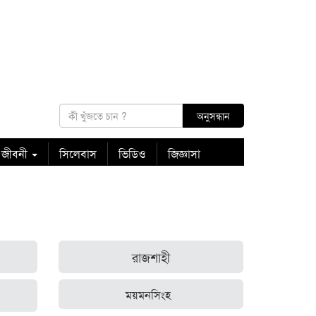
 জীবনী
সিলেবাস
ভিডিও
জিজ্ঞাসা
রাজশাহী
ময়মনসিংহ