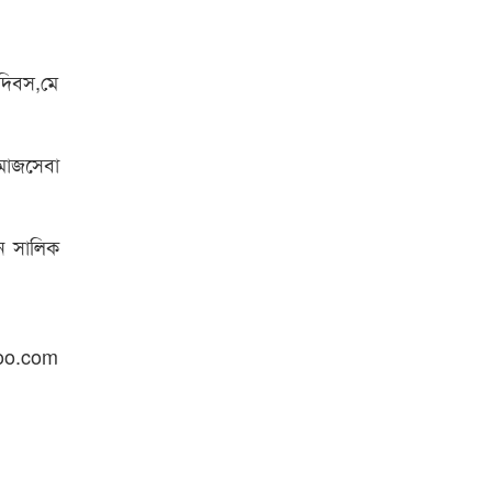
 দিবস,মে
সমাজসেবা
ান সালিক
oo.com