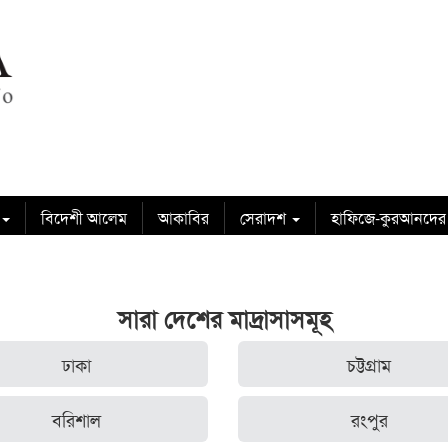
বিদেশী আলেম
আকাবির
সেরাদশ
হাফিজে-কুরআনদের
সারা দেশের মাদ্রাসাসমূহ
ঢাকা
চট্টগ্রাম
বরিশাল
রংপুর