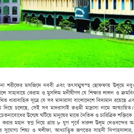
দীনা শরীফের মসজিদে নববী এবং তৎসম্মুখস্হ ছোফফায় উলূমে নবুও
ালে সাহাবায়ে কেরাম ও মুসলিম মনীষীগণ যে শিক্ষার লালন ও ক্রমব
থিত ধারাবাহিক সূত্রে যে সব মাদারাসা বাংলাদেশে বিদ্যমান রয়েছে 
 দিয়ে চলেছে, সেই সব মাদরাসাই ক্বওমী মাদ্রাসা নামে আখ্যায়িত
বীনি চেতনাবোধের উন্মেষ ঘটিয়ে মানুষের মাঝে নৈতিক ও চারিত্রিক শক্তিক
ট করার মহান স্বপ্ন নিয়ে প্রায় ৮ যুগ পূর্বে দারুল উলূম দেওবন্দের অ
 সুযোগ্য শিষ্য ও খলীফা, আধ্যাত্বিক জগতের সাহসী সিপাহ্সালার