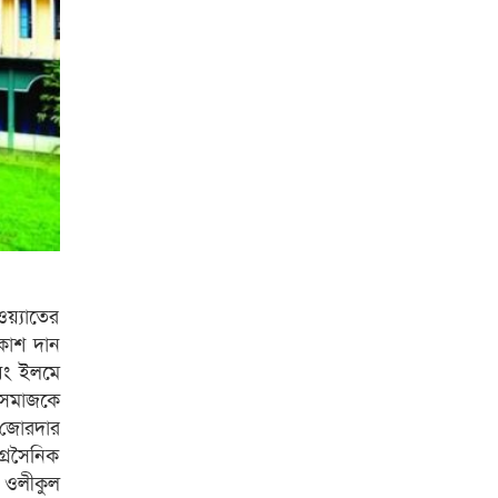
য়্যাতের
িকাশ দান
এবং ইলমে
।সমাজকে
ে জোরদার
গ্রসৈনিক
, ওলীকুল