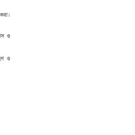
 করা।
বাস ও
রহণ ও