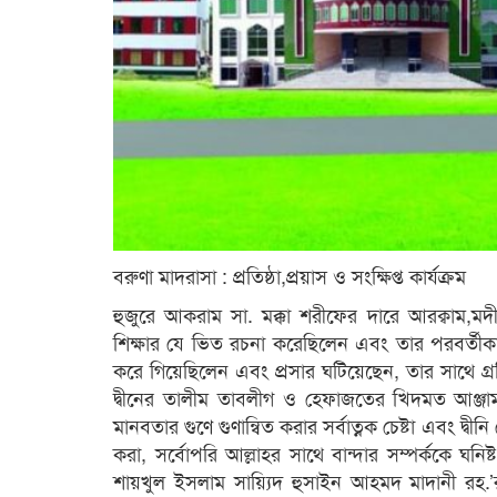
বরুণা মাদরাসা : প্রতিষ্ঠা,প্রয়াস ও সংক্ষিপ্ত কার্যক্রম
হুজুরে আকরাম সা. মক্কা শরীফের দারে আরক্বাম,ম
শিক্ষার যে ভিত রচনা করেছিলেন এবং তার পরবর্তীক
করে গিয়েছিলেন এবং প্রসার ঘটিয়েছেন, তার সাথে গ্র
দ্বীনের তালীম তাবলীগ ও হেফাজতের খিদমত আঞ্জাম
মানবতার গুণে গুণান্বিত করার সর্বাত্নক চেষ্টা এবং দ্
করা, সর্বোপরি আল্লাহর সাথে বান্দার সম্পর্ককে ঘনিষ্
শায়খুল ইসলাম সায়্যিদ হুসাইন আহমদ মাদানী রহ.’র