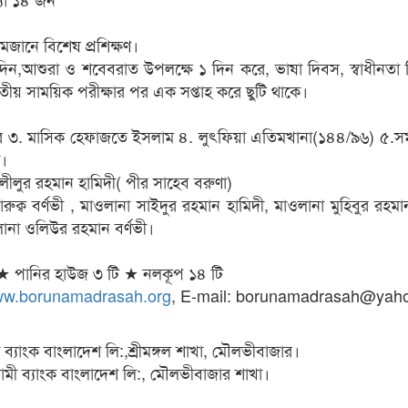
রমজানে বিশেষ প্রশিক্ষণ।
দিন,আশুরা ও শবেবরাত উপলক্ষে ১ দিন করে, ভাষা দিবস, স্বাধীনতা
তীয় সাময়িক পরীক্ষার পর এক সপ্তাহ করে ছুটি থাকে।
্টার ৩. মাসিক হেফাজতে ইসলাম ৪. লুৎফিয়া এতিমখানা(১৪৪/৯৬) ৫.
শ।
লীলুর রহমান হামিদী( পীর সাহেব বরুণা)
ুক্ব বর্ণভী , মাওলানা সাইদুর রহমান হামিদী, মাওলানা মুহিবুর রহম
ানা ওলিউর রহমান বর্ণভী।
 ★ পানির হাউজ ৩ টি ★ নলকূপ ১৪ টি
w.borunamadrasah.org
, E-mail: borunamadrasah@yah
ব্যাংক বাংলাদেশ লি:,শ্রীমঙ্গল শাখা, মৌলভীবাজার।
ামী ব্যাংক বাংলাদেশ লি:, মৌলভীবাজার শাখা।