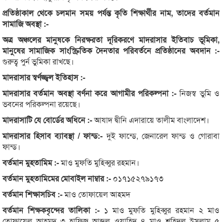
প্রতিষ্ঠাকাল থেকে চলমান সময় পর্যন্ত কৃতি শিক্ষার্থীর নাম, তাদের বর্তমান
সামাজি অবস্থা :-
অত্র অঞ্চলের মানুষকে নিরক্ষরতা দূরিকরণে মাদরাসার ইতিবাচ ভূমিকা,
মানুষের সামাজিক সাংস্ক্রিতিক দৈনতার পরিবর্তনে প্রতিষ্ঠানের অবদান :-
গুরুত্ব পুর্ন ভুমিকা রাখছে।
মাদরাসার স্বর্ণজ্জ্বল ইতিহাস :-
মাদরাসার বর্তমান অবস্থা বর্ণনা করে আগামীর পরিকল্পনা :-
নিজস্ব ভুমি ও
ভবনের পরিকল্পনা রয়েছে।
মাদরাসাটি যে বোর্ডের অধিনে :-
আযাদ দ্বীনি এদারায়ে তালীম বাংলাদেশ।
মাদরাসার হিসাব ব্যাবস্থা / ফান্ড:-
দুই ফান্ডে, জেনারেল ফান্ড ও গোরাবা
ফান্ড।
বর্তমান মুহতামিম :-
মাও মুফতি মুহিব্বুর রহমান।
বর্তমান মুহতামিমের মোবাইল নাম্বার :-
০১৭১৫২৭৯১৭৩
বর্তমান শিক্ষাসচিব :-
মাও তোফায়েল আহমদ
বর্তমান শিক্ষকবৃন্দের তালিকা :-
১ মাও মুফতি মুহিব্বুর রহমান ২ মাও
তোফায়েল আহমদ ৩ হাফিজ আব্দুল ওয়াহিদ ৪ মাও শহিদুল ইসলাম ৫