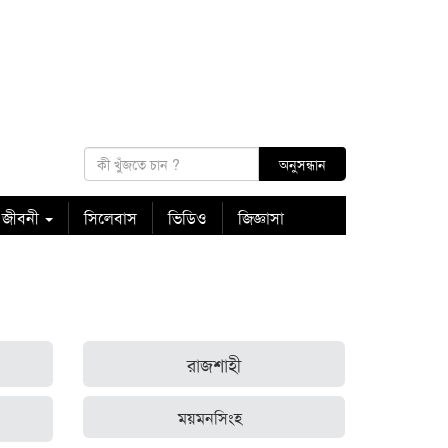
 জীবনী
সিলেবাস
ভিডিও
জিজ্ঞাসা
রাজশাহী
ময়মনসিংহ