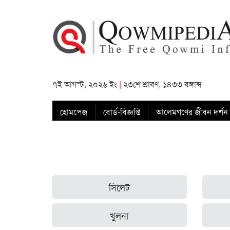
৭ই আগস্ট, ২০২৬ ইং
|
২৩শে শ্রাবণ, ১৪৩৩ বঙ্গাব্দ
হোমপেজ
বোর্ড-বিজ্ঞপ্তি
আলেমগণের জীবন দর্শন
সিলেট
খুলনা