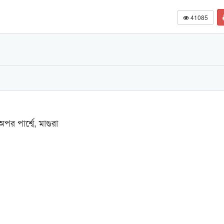
41085
র পার্শ্বে, মাগুরা