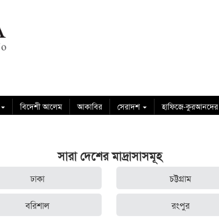
বিদেশী আলেম
আকাবির
সেরাদশ
হাফিজে-কুরআনদের
সারা দেশের মাদ্রাসাসমূহ
ঢাকা
চট্টগ্রাম
বরিশাল
রংপুর