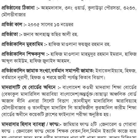
প্রতিষ্ঠানের ঠিকানা :-
আহমদাবাদ, ৩নং ওয়ার্ড, কুলাউড়া পৌরসভা, ৩২৩০,
মৌলভীবাজার
প্রতিষ্ঠা কাল :-
২০০৫ সালের ১৩ নভেম্বর
প্রতিষ্ঠাতা :-
জনাব আলহাজ্ব তছির আলী রহ.
প্রতিষ্ঠাকালিন মুহতামিম :-
হাফিজ মাওলানা ফয়জুর রহমান রহ.
প্রতিষ্ঠাকালিন শিক্ষকবৃন্দ :-
হাফিজ মাওলানা মাহমুদুর রহমান ইমরান, হাফিজ
আব্দুল কাইউম, হাফিজ জুনাইদ আহমদ,
প্রতিষ্ঠাকালিন জামাত সংখ্যা,বর্তমান সমাপনী জামাত:
ইবাতেদাইয়্যাহ, হিফজ,
বর্তমানে নূরাণী, হিফজ ও শরহে জামী প্যর্যন্ত কিতাব বিভাগ।
মাদরাসাটি যে বোর্ডের অধিনে :-
বাংলাদেশ কওমী মাদরাসা শিক্ষা বোর্ডের
(বেফাকুল মাদারিসিল আরাবিয়া বাংলাদেশ)অন্তর্ভূক্ত।তাছাড়া আঞ্চলিক বোর্ড
আজাদ দীনি এদারা সিলেট বিভাগ ,তানযীমুল মাদারিসিল আরাবিয়্যাহ
মৌলভীবাজার ও তানযীমুল মাদারিস লি তাহফিজীল কুরআনিল কারীম শিক্ষা
বোর্ডের অধীনে কয়েকটি ক্লাশের ফাইন্যাল পরীক্ষা অনুষ্ঠিত হয়।
মাদরাসার হিসাব ব্যাবস্থা / ফান্ড:-
জামিয়ার ফান্ড ২টি ।জেনারেল ও গোরাবা
ফান্ড । জেনারেল ফান্ড থেকে শিক্ষক বেতন,বিল,নির্মান ইত্যাদি কাজে ব্যয়
হয়।গোরাবা ফান্ড হতে গরীব ছাত্রদের খানা,বই খাতা কলম ,কাপড়,চিকিৎসা