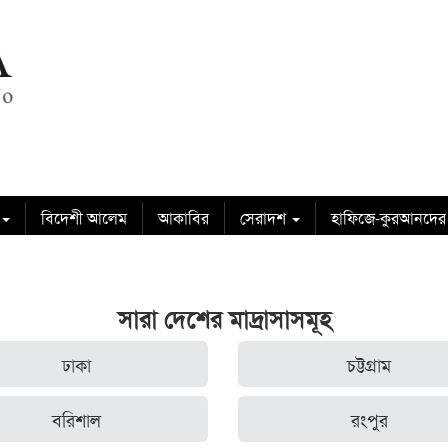
বিদেশী আলেম
আকাবির
সেরাদশ
হাফিজে-কুরআনদের
সারা দেশের মাদ্রাসাসমূহ
ঢাকা
চট্টগ্রাম
বরিশাল
রংপুর