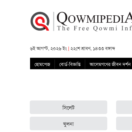
৬ই আগস্ট, ২০২৬ ইং
|
২২শে শ্রাবণ, ১৪৩৩ বঙ্গাব্দ
হোমপেজ
বোর্ড-বিজ্ঞপ্তি
আলেমগণের জীবন দর্শন
সিলেট
খুলনা