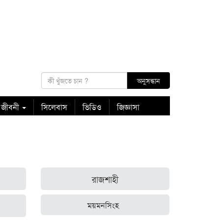
 জীবনী
সিলেবাস
ভিডিও
জিজ্ঞাসা
রাজশাহী
ময়মনসিংহ