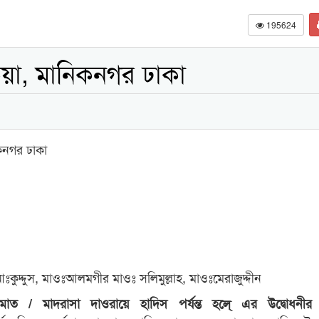
195624
িয়া, মানিকনগর ঢাকা
িকনগর ঢাকা
ুদ্দুস, মাওঃআলমগীর মাওঃ সলিমুল্লাহ, মাওঃমেরাজুদ্দীন
 জামাত / মাদরাসা দাওরায়ে হাদিস পর্যন্ত হলে্ এর উদ্বোধনী