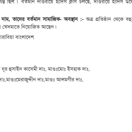
্ত ছিল ৷ বর্তমান দাওরায়ে হাদিস ক্লাস চলছে, দাওরায়ে হাদিস উদ
অত্র প্রতিষ্ঠান থেকে বহু শ
থীর নাম, তাদের বর্তমান সামাজিক- অবস্থান :-
রাসায় খেদমাতে নিয়োজিত আছেন ৷
রাবিয়া বাংলাদেশ
া নূর হুসাইন কাসেমী দাঃ, মাওঃমোঃ ইসহাক দাঃ,
 দাঃ,মাওঃমেরাজুদ্দীন দাঃ,মাওঃ আলমগীর দাঃ,