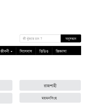
 জীবনী
সিলেবাস
ভিডিও
জিজ্ঞাসা
রাজশাহী
ময়মনসিংহ