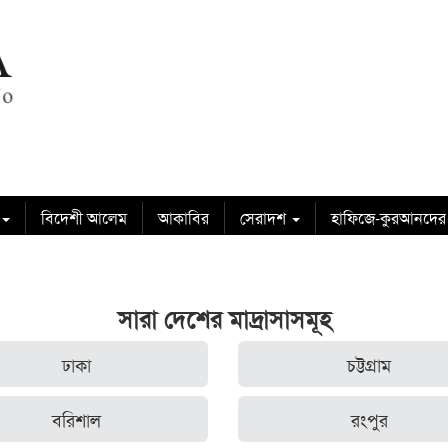
বিদেশী আলেম
আকাবির
সেরাদশ
হাফিজে-কুরআনদের
সারা দেশের মাদ্রাসাসমূহ
ঢাকা
চট্টগ্রাম
বরিশাল
রংপুর