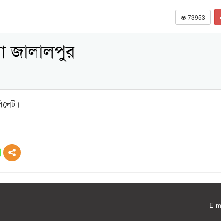
73953
য়া জালালপুর
সিলেট।
E-m