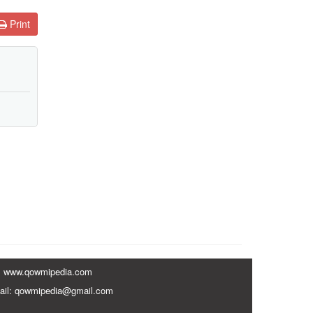
Print
www.qowmipedia.com
ail: qowmipedia@gmail.com