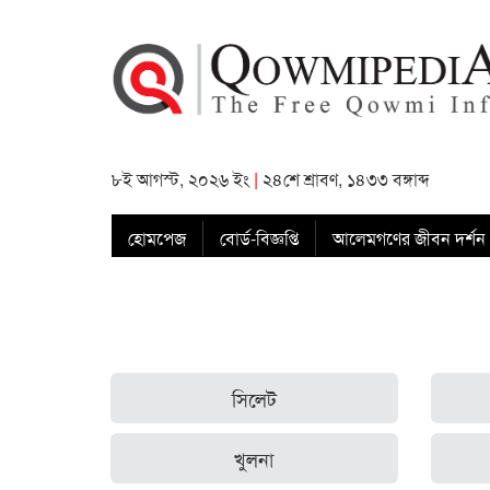
৮ই আগস্ট, ২০২৬ ইং
|
২৪শে শ্রাবণ, ১৪৩৩ বঙ্গাব্দ
হোমপেজ
বোর্ড-বিজ্ঞপ্তি
আলেমগণের জীবন দর্শন
সিলেট
খুলনা