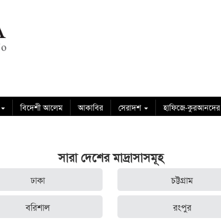
বিদেশী আলেম
আকাবির
সেরাদশ
হাফিজে-কুরআনদের
সারা দেশের মাদ্রাসাসমূহ
ঢাকা
চট্টগ্রাম
বরিশাল
রংপুর