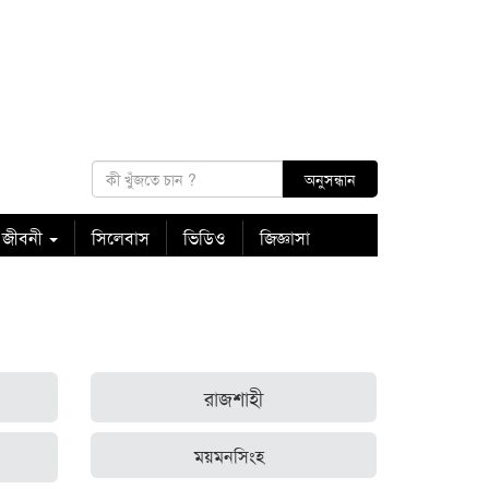
 জীবনী
সিলেবাস
ভিডিও
জিজ্ঞাসা
রাজশাহী
ময়মনসিংহ