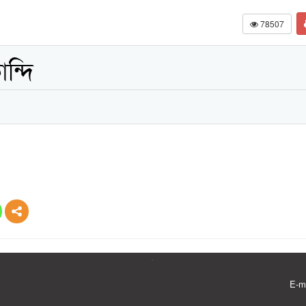
78507
ন্দি
E-m