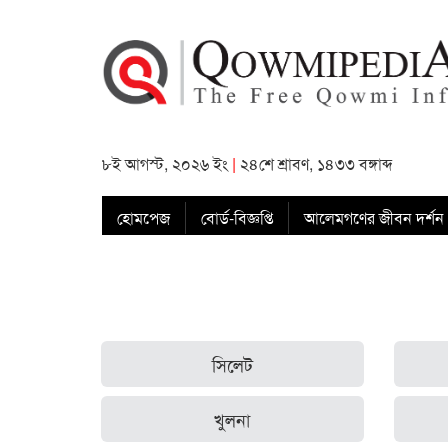
৮ই আগস্ট, ২০২৬ ইং
|
২৪শে শ্রাবণ, ১৪৩৩ বঙ্গাব্দ
হোমপেজ
বোর্ড-বিজ্ঞপ্তি
আলেমগণের জীবন দর্শন
সিলেট
খুলনা