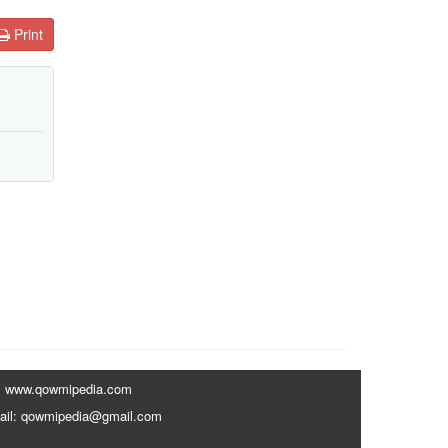
Print
www.qowmipedia.com
ail: qowmipedia@gmail.com