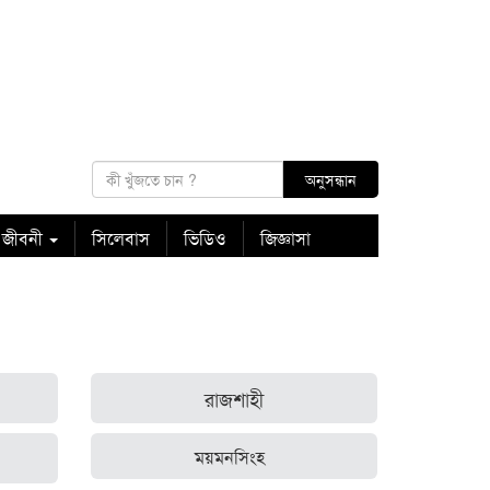
 জীবনী
সিলেবাস
ভিডিও
জিজ্ঞাসা
রাজশাহী
ময়মনসিংহ