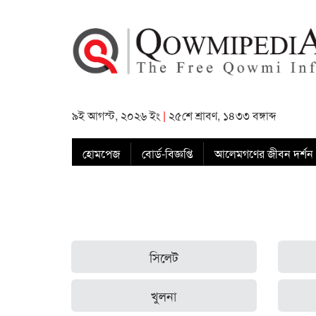
৯ই আগস্ট, ২০২৬ ইং
|
২৫শে শ্রাবণ, ১৪৩৩ বঙ্গাব্দ
হোমপেজ
বোর্ড-বিজ্ঞপ্তি
আলেমগণের জীবন দর্শন
সিলেট
খুলনা