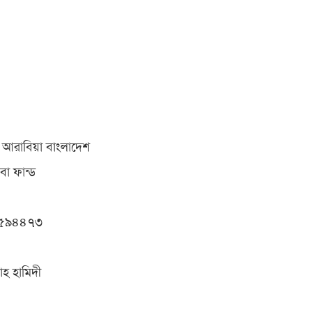
 আরাবিয়া বাংলাদেশ
বা ফান্ড
৫৯৪৪৭৩
লাহ হামিদী