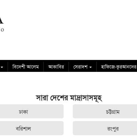
বিদেশী আলেম
আকাবির
সেরাদশ
হাফিজে-কুরআনদের
সারা দেশের মাদ্রাসাসমূহ
ঢাকা
চট্টগ্রাম
বরিশাল
রংপুর