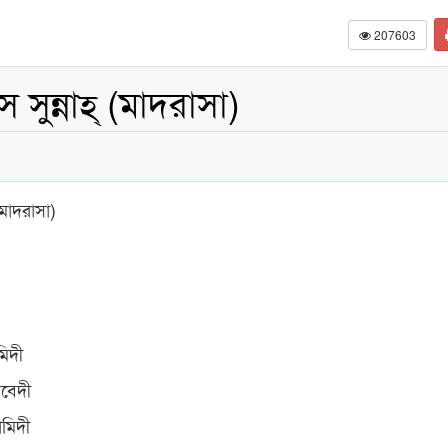
207603
সুন্নাহ্ (মাদরাসা)
(মাদরাসা)
মিদী
আবেদী
ামিদী