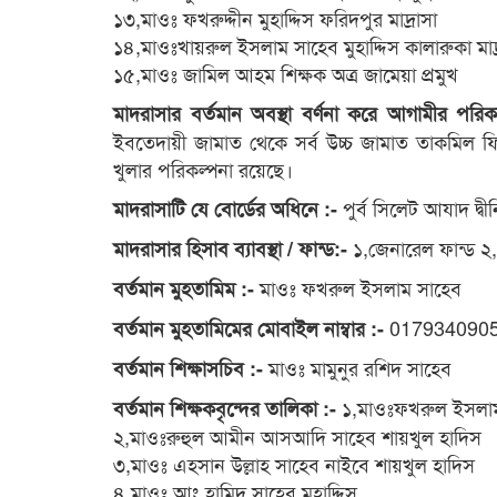
১৩,মাওঃ ফখরুদ্দীন মুহাদ্দিস ফরিদপুর মাদ্রাসা
১৪,মাওঃখায়রুল ইসলাম সাহেব মুহাদ্দিস কালারুকা মাদ
১৫,মাওঃ জামিল আহম শিক্ষক অত্র জামেয়া প্রমুখ
মাদরাসার বর্তমান অবস্থা বর্ণনা করে আগামীর পরি
ইবতেদায়ী জামাত থেকে সর্ব উচ্চ জামাত তাকমিল ফি
খুলার পরিকল্পনা রয়েছে।
পুর্ব সিলেট আযাদ দ্ব
মাদরাসাটি যে বোর্ডের অধিনে :-
১,জেনারেল ফান্ড ২,
মাদরাসার হিসাব ব্যাবস্থা / ফান্ড:-
মাওঃ ফখরুল ইসলাম সাহেব
বর্তমান মুহতামিম :-
017934090
বর্তমান মুহতামিমের মোবাইল নাম্বার :-
মাওঃ মামুনুর রশিদ সাহেব
বর্তমান শিক্ষাসচিব :-
১,মাওঃফখরুল ইসলাম
বর্তমান শিক্ষকবৃন্দের তালিকা :-
২,মাওঃরুহুল আমীন আসআদি সাহেব শায়খুল হাদিস
৩,মাওঃ এহসান উল্লাহ সাহেব নাইবে শায়খুল হাদিস
৪,মাওঃ আং হামিদ সাহেব মুহাদ্দিস