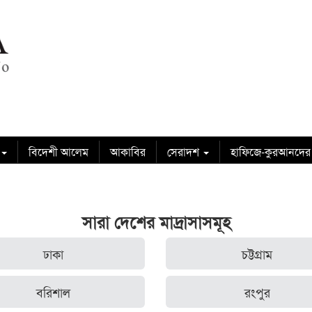
বিদেশী আলেম
আকাবির
সেরাদশ
হাফিজে-কুরআনদের
সারা দেশের মাদ্রাসাসমূহ
ঢাকা
চট্টগ্রাম
বরিশাল
রংপুর