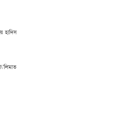
য়ে হাদিস
\’লিমাত