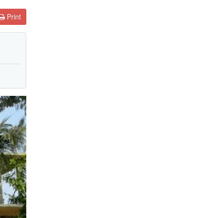
Print