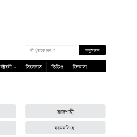
 জীবনী
সিলেবাস
ভিডিও
জিজ্ঞাসা
রাজশাহী
ময়মনসিংহ