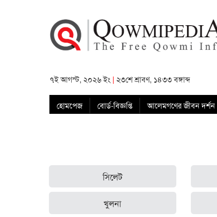
৭ই আগস্ট, ২০২৬ ইং
|
২৩শে শ্রাবণ, ১৪৩৩ বঙ্গাব্দ
হোমপেজ
বোর্ড-বিজ্ঞপ্তি
আলেমগণের জীবন দর্শন
সিলেট
খুলনা