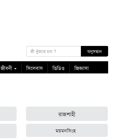
 জীবনী
সিলেবাস
ভিডিও
জিজ্ঞাসা
রাজশাহী
ময়মনসিংহ