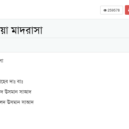
259578
য়া মাদরাসা
সা
হেব দাঃ বাঃ
লেদ উসমান সাআদ
ালেদ উসমান সাআদ