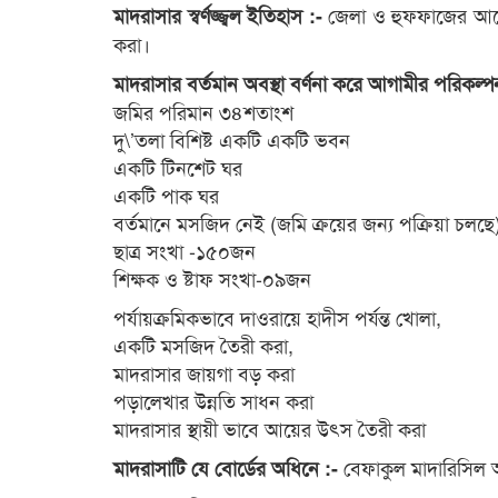
জেলা ও হুফফাজের আয়ো
মাদরাসার স্বর্ণজ্জ্বল ইতিহাস :-
করা।
মাদরাসার বর্তমান অবস্থা বর্ণনা করে আগামীর পরিকল্প
জমির পরিমান ৩৪শতাংশ
দু\’তলা বিশিষ্ট একটি একটি ভবন
একটি টিনশেট ঘর
একটি পাক ঘর
বর্তমানে মসজিদ নেই (জমি ক্রয়ের জন্য পক্রিয়া চলছে
ছাত্র সংখা -১৫০জন
শিক্ষক ও ষ্টাফ সংখা-০৯জন
পর্যায়ক্রমিকভাবে দাওরায়ে হাদীস পর্যন্ত খোলা,
একটি মসজিদ তৈরী করা,
মাদরাসার জায়গা বড় করা
পড়ালেখার উন্নতি সাধন করা
মাদরাসার স্থায়ী ভাবে আয়ের উৎস তৈরী করা
বেফাকুল মাদারিসিল 
মাদরাসাটি যে বোর্ডের অধিনে :-