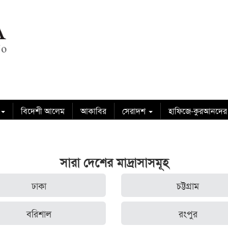
বিদেশী আলেম
আকাবির
সেরাদশ
হাফিজে-কুরআনদের
সারা দেশের মাদ্রাসাসমূহ
ঢাকা
চট্টগ্রাম
বরিশাল
রংপুর