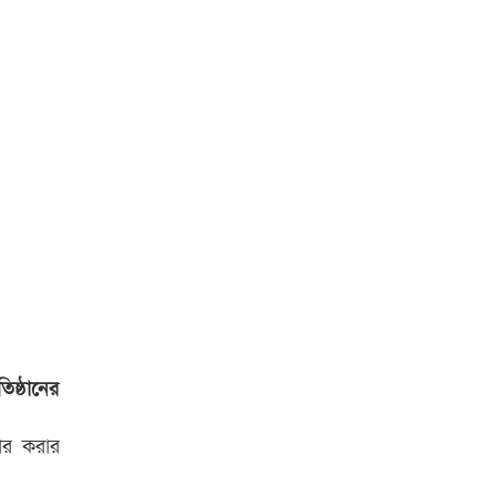
িষ্ঠানের
চার করার