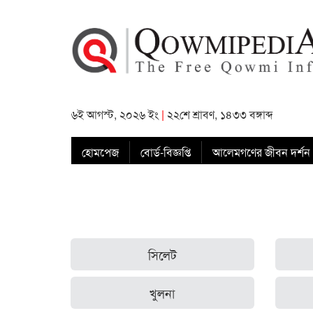
৬ই আগস্ট, ২০২৬ ইং
|
২২শে শ্রাবণ, ১৪৩৩ বঙ্গাব্দ
হোমপেজ
বোর্ড-বিজ্ঞপ্তি
আলেমগণের জীবন দর্শন
সিলেট
খুলনা