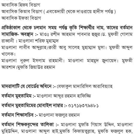
আবাসিক হিফয বিভাগ
আবাসিক কিতাব বিভাগ ( এবতেদায়ী থেকে দাওরায়ে হাদীস পর্যন্ত )
আবাসিক ইফতা বিভাগ
প্রতিষ্ঠাকাল থেকে চলমান সময় পর্যন্ত কৃতি শিক্ষার্থীর নাম, তাদের বর্তমান
সামাজিক- অবস্থান :-
মাওঃ রশীদ আহমাদ পাবনার হুজুর।ড. মুফতী গোলাম
রাব্বানী । মাওলানা শরিফ মুহাম্মদ
মাওলানা লাবীব আব্দুল্লাহ।ক্বারী আবু সালেহ মুহাম্মাদ মুসা। মুফতী আব্দুল
খালেক।
মাওলানা নুরুল ইসলাম রাহমানী। মাওলানা মাহমুদ জুনায়েদ। মুফতী
আরশাদ।মুফতি জিয়াউর রহমান
মাদরাসাটি যে বোর্ডের অধিনে :-
বেফাকুল মাদারিসিল আরাবিয়্যাহ
বর্তমান মুহতামিম :-
মাওলানা আব্দুর রহমান হাফিজ্জি
বর্তমান মুহতামিমের মোবাইল নাম্বার :-
০১৭১৬৩৭৯৪৮১
বর্তমান শিক্ষাসচিব :-
মাওলানা ফজলুর রহমান
বর্তমান শিক্ষকবৃন্দের তালিকা :-
মাওলানা মুফতি গিয়াস উদ্দিন, মাওলানা
মুহিউদ্দিন, মাওলানা আব্দুল হাই,মুফতি কিফায়তুল্লাহ, মুফতি ফজলুল হক,