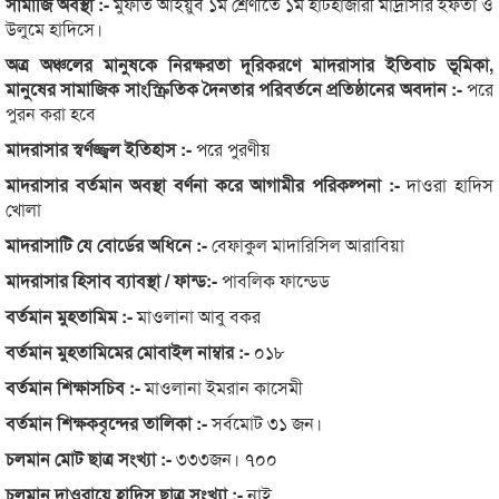
সামাজি অবস্থা :-
মুফতি আইয়ুব ১ম শ্রেণীতে ১ম হাটহাজারী মাদ্রাসার ইফতা ও
উলুমে হাদিসে।
অত্র অঞ্চলের মানুষকে নিরক্ষরতা দূরিকরণে মাদরাসার ইতিবাচ ভূমিকা,
মানুষের সামাজিক সাংস্ক্রিতিক দৈনতার পরিবর্তনে প্রতিষ্ঠানের অবদান :-
পরে
পুরন করা হবে
মাদরাসার স্বর্ণজ্জ্বল ইতিহাস :-
পরে পুরণীয়
মাদরাসার বর্তমান অবস্থা বর্ণনা করে আগামীর পরিকল্পনা :-
দাওরা হাদিস
খোলা
মাদরাসাটি যে বোর্ডের অধিনে :-
বেফাকুল মাদারিসিল আরাবিয়া
মাদরাসার হিসাব ব্যাবস্থা / ফান্ড:-
পাবলিক ফান্ডেড
বর্তমান মুহতামিম :-
মাওলানা আবু বকর
বর্তমান মুহতামিমের মোবাইল নাম্বার :-
০১৮
বর্তমান শিক্ষাসচিব :-
মাওলানা ইমরান কাসেমী
বর্তমান শিক্ষকবৃন্দের তালিকা :-
সর্বমোট ৩১ জন।
চলমান মোট ছাত্র সংখ্যা :-
৩৩৩জন। ৭০০
চলমান দাওরায়ে হাদিস ছাত্র সংখ্যা :-
নাই