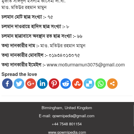
মুফতি সাঈদুল ইসলাম কাসেমী দা.বা.
মাও. মতিউর রহমান মামুন
চলমান মোট ছাত্র সংখ্যা :-
৭৫
চলমান দাওরায়ে হাদিস ছাত্র সংখ্যা :-
৮
চলমান ছাত্রাবাসে অবস্থান রত ছাত্র সংখ্যা :-
৬৬
তথ্য দানকারীর নাম :-
মাও. মতিউর রহমান মামুন
তথ্য দানকারীর মোবাইল :-
০১৯৩৪০১৩০৭৫
তথ্য দানকারীর ইমেইল :-
www.motiurmamun3075@gmail.com
Spread the love
Birmingham, United Kingdom
E-mail: qowmipedia@gmail.com
+44 7548 801154
www.qowmipedia.com