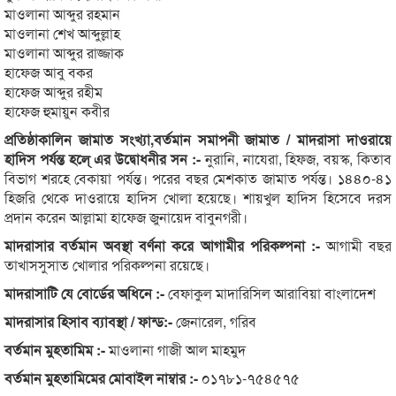
মাওলানা আব্দুর রহমান
মাওলানা শেখ আব্দুল্লাহ
মাওলানা আব্দুর রাজ্জাক
হাফেজ আবু বকর
হাফেজ আব্দুর রহীম
হাফেজ হুমায়ুন কবীর
প্রতিষ্ঠাকালিন জামাত সংখ্যা,বর্তমান সমাপনী জামাত / মাদরাসা দাওরায়ে
হাদিস পর্যন্ত হলে্ এর উদ্বোধনীর সন :-
নুরানি, নাযেরা, হিফজ, বয়স্ক, কিতাব
বিভাগ শরহে বেকায়া পর্যন্ত। পরের বছর মেশকাত জামাত পর্যন্ত। ১৪৪০-৪১
হিজরি থেকে দাওরায়ে হাদিস খোলা হয়েছে। শায়খুল হাদিস হিসেবে দরস
প্রদান করেন আল্লামা হাফেজ জুনায়েদ বাবুনগরী।
মাদরাসার বর্তমান অবস্থা বর্ণনা করে আগামীর পরিকল্পনা :-
আগামী বছর
তাখাসসুসাত খোলার পরিকল্পনা রয়েছে।
মাদরাসাটি যে বোর্ডের অধিনে :-
বেফাকুল মাদারিসিল আরাবিয়া বাংলাদেশ
মাদরাসার হিসাব ব্যাবস্থা / ফান্ড:-
জেনারেল, গরিব
বর্তমান মুহতামিম :-
মাওলানা গাজী আল মাহমুদ
বর্তমান মুহতামিমের মোবাইল নাম্বার :-
০১৭৮১-৭৫৪৫৭৫