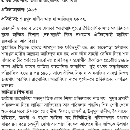
প্রতিষ্ঠানের নাম:
জামিয়া রাহমানিয়া আরাবিয়া
প্রতিষ্ঠাতাকাল:
১৯৮৬
প্রতিষ্ঠাতা:
শায়খুল হাদীস আল্লামা আজিজুল হক রহ.
রাজধানী ঢাকার ব্যস্ততম এলাকা মোহাম্মাদপুরের ঐতিহাসিক সাত মসজিদকে
বুকে জড়িয়ে বিশাল দেহ-বল্লারী নিয়ে দণ্ডয়মান ঐতিহ্যবাহী জামিয়া
রাহমানিয়া আরাবিয়া।
মুজাহিদে মিল্লাত হযরত শামসুল হক ফরিদপুরী রহ. এর হাতেগড়া স্বর্ণমানব
শায়খুল হাদীস আল্লামা আজিজুল হক রহ. এক ঝাঁক সাহসী সৈনিক নিয়ে শত
বাঁধার প্রাচীর পেরিয়ে নিবেদিত প্রাণ কিছু সহযোগীর ঐকান্তিক প্রচেষ্টায় ১৯৮৬
সালে প্রতিষ্ঠা করেন জামিয়া রাহমানিয়া আরাবিয়া। দুই বৎসর অস্থায়ীভাবে
পরিচালিত হওয়ার পর ১৯৮৮ সালে ঐতিহাসিক সাত মসজিদ সংলগ্ন নিজস্ব
জায়গায় “জামিয়া রাহমানিয়া আরাবিয়া” নামে পূর্ণোদ্দমে প্রতিষ্ঠানের কার্যক্রম
শুরু হয়।
জামিয়ার শিক্ষাধারা
জামিয়া রাহমানিয়া গতানুগতিক কোন শিক্ষা প্রতিষ্ঠানের নাম নয়। সুদূর প্রসারী
পরিকল্পনা নিয়ে জামিয়া সাজিয়েছে তার পাঠনদান পদ্ধতি। শিশু শ্রেণী থেকে
শুরু করে সবোর্চ্চ দাওরায়ে হাদীস, ইফতা, তাফসীর, উলূমুল হাদীস, ইসলামের
ইতিহাস, আরবী ও বাংলা সাহিত্য সহ বিভিন্নিমূখী পরিকল্পনার যথাযথ
বাস্তবায়ন করে চতুর্মূখী যোগ্যতাসম্পন্ন বিচক্ষণ আলেমে দ্বীন জতিকে উপহার