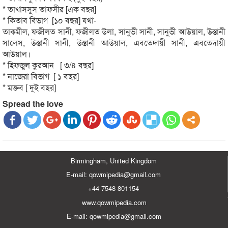
* তাখাসসুস তাফসীর [এক বছর]
* কিতাব বিভাগ [১০ বছর] যথা-
তাকমীল, ফজীলত সানী, ফজীলত উলা, সানুভী সানী, সানুভী আউয়াল, উস্তানী
সালেস, উস্তানী সানী, উস্তানী আউয়াল, এবতেদায়ী সানী, এবতেদায়ী
আউয়াল।
* হিফজুল কুরআন [ ৩/৪ বছর]
* নাজেরা বিভাগ [ ১ বছর]
* মক্তব [ দুই বছর]
Spread the love
Birmingham, United Kingdom
E-mail: qowmipedia@gmail.com
+44 7548 801154
www.qowmipedia.com
E-mail: qowmipedia@gmail.com