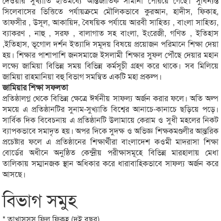
দেওয়ার সুখ্যাতি ইতিমধ্যে আন্তর্জাতিক সীমানা পেরিয়ে গেছে। সুবিন্যস্ত
সিলেবাসের ভিত্তিতে পর্যায়ক্রমে মৌলিকভাবে কুরআন, হাদীস, ফিকাহ,
তাফসীর , উসূল, আকায়িদ, বৈষয়িক পর্যায়ে আরবী সাহিত্য , বাংলা সাহিত্য,
ব্যাকরণ , নাহু , সরফ , বালাগাত সহ বাংলা, ইংরেজী, গণিত , ইতিহাস
,ইতিহাস, ভূগোল দর্শন ইত্যাদি সমূদয় বিষয়ে প্রয়োজন পরিমানে শিক্ষা দেয়া
হয়। শিক্ষার পাশাপাশি জনসমাজে ইসলামী শিক্ষার সুফল পৌঁছে দেয়ার মহান
লক্ষ্যে জামিয়া বিভিন্ন সময় বিভিন্ন কর্মসূচী গ্রহণ করে থাকে। সব মিলিয়ে
জামিয়া রাহমানিয়া বহু বিভাগ সমন্বিত একটি মহা প্রকল্প।
জামিয়ার শিক্ষা সফলতা
প্রতিষ্ঠালগ্ন থেকে বিভিন্ন ক্ষেত্রে ঈর্ষনীয় সাফল্য অর্জন করার ফলে। অতি অল্প
সময়ে এ প্রতিষ্ঠানটির সুনাম-সুখ্যাতি বিশ্বের আনাচে-কানাচে ছড়িয়ে পড়ে।
সার্বিক দিক বিবেচনায় এ প্রতিষ্ঠানটি উলামায়ে কেরাম ও সুধী মহলের নিকট
ব্যাপকভাবে সমাদৃত হয়। অপর দিকে সুদক্ষ ও অভিজ্ঞ শিক্ষকমণ্ডলীর আ্ন্তরিক
প্রচেষ্টার ফলে এ প্রতিষ্ঠানের শিক্ষার্থীরা বাংলাদেশ কওমী মাদরাসা শিক্ষা
বোর্ডের অধীনে অনুষ্ঠিত কেন্দ্রীয় পরীক্ষাসমূহে বিভিন্ন মারহালায় মেধা
তালিকায় সম্মানজক স্থান অধিকার করে ধারাবাহিকভাবে সাফল্য অর্জন করে
আসছে।
বিভাগ সমুহ
* তাখাসসুস ফিল ফিকহ (দুই বছর)