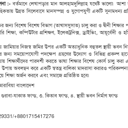
বর্তমানে লেখাপড়ার মান আলহামদুলিল্লাহ যথেষ্ট ভালো৷ আশা 
্পনা :-
হিকতায় উন্নত সিলেবাসে মানসম্পন্ন ও যুগোপযুগী একটি সুনামধন্য প্রত
ভের জন্য বিশেষ বিশেষ বিভাগ (তাখাসসুসাত) চালু করা ও দ্বীনী শিক্ষার 
 শিক্ষা, কন্পিউটার প্রশিক্ষণ, ইলেকট্রনিক্স, ড্রাইভিং, আয়ূর্বেদী ও হ
জামিয়ার নিজস্ব জমির উপর একটি অত্যাধুনিক বহুতল স্থায়ী ভবন নির
াধনের জন্য সময়োপযোগী পদক্ষেপ গ্রহণের উদ্যোগ ও বিভিন্ন প্রকল্প হা
় শিক্ষার্থীদের পারদর্শী করতে ভাষা শিক্ষার বিশেষ কোর্স চালুু করা 
ম্মত উপায় অবলম্বন করে একটি স্বতন্ত্র বালিকা মাদরাসা করারও পরিকল্পন
শিক্ষা অর্জন করবে এবং সমাজে প্রতিষ্ঠিত হবে৷
আরাবিয়া বাংলাদেশ
গুরাবা-যাকাত ফান্ড, ৩. কিতাব ফান্ড, ৪. স্থায়ী ভবন নির্মাণ ফান্ড
9331/+8801715417276