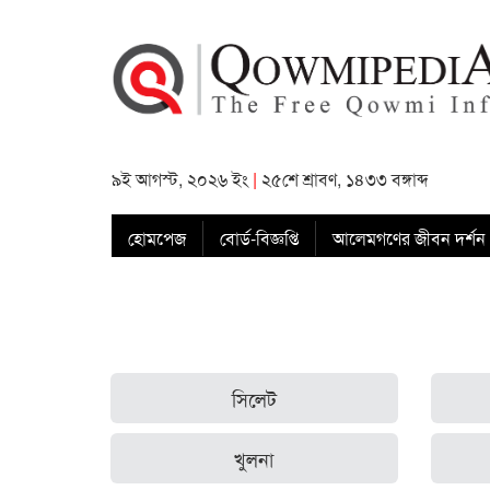
৯ই আগস্ট, ২০২৬ ইং
|
২৫শে শ্রাবণ, ১৪৩৩ বঙ্গাব্দ
হোমপেজ
বোর্ড-বিজ্ঞপ্তি
আলেমগণের জীবন দর্শন
সিলেট
খুলনা