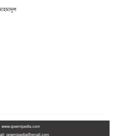
আহমাদুল
www.qowmipedia.com
ail: qowmipedia@gmail.com