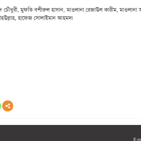
 চৌধুরী, মুফতি বশীরুল হাসান, মাওলানা রেজাউল কারীম, মাওলানা 
জীহউল্লাহ, হাফেজ সোলাইমান আহমদ৷
E-m