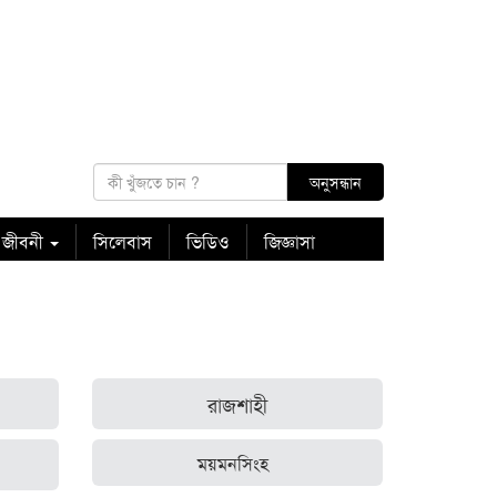
 জীবনী
সিলেবাস
ভিডিও
জিজ্ঞাসা
রাজশাহী
ময়মনসিংহ