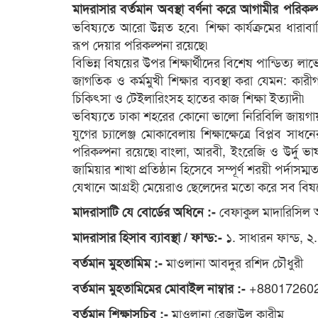
মাদরাসার বর্তমান অবস্থা বর্ণনা করে আগামীর পরিকল
ভবিষ্যতে আরো উন্নত হবে৷ শিক্ষা কার্যক্রমের ধারাবা
রূপ দেয়ার পরিকল্পনা রয়েছে৷
বিভিন্ন বিষয়ের উপর শিক্ষার্থীদের বিশেষ পান্ডিত্য লা
জাগতিক ও কর্মমুখী শিক্ষার ব্যবস্থা করা যেমন: কারীগরি
চিকিৎসা ও টেইলারিংসহ হাতের কাজ শিক্ষা ইত্যাদী৷
ভবিষ্যতে ঢাকা শহরের কোনো ভালো নিরিবিলি জায়গায় 
যুগের চ্যালেঞ্জ মোকাবেলায় শিক্ষাক্ষেত্রে বিপ্লব স
পরিকল্পনা রয়েছে৷বাংলা, আরবী, ইংরেজি ও উর্দু ভাষায
জামিয়ার শাখা প্রতিষ্ঠান হিসেবে সম্পূর্ণ শরয়ী পর্দাস
যেখানে আগ্রহী মেয়েরাও ছেলেদের মতো করে সব বিষয়ে 
বেফাকুল মাদারিসিল 
মাদরাসাটি যে বোর্ডের অধিনে :-
১. সাধারন ফান্ড, ২. 
মাদরাসার হিসাব ব্যাবস্থা / ফান্ড:-
মাওলানা আবদুর রশিদ চৌধুরী
বর্তমান মুহতামিম :-
+880172602
বর্তমান মুহতামিমের মোবাইল নাম্বার :-
মাওলানা রেজাউল কারীম
বর্তমান শিক্ষাসচিব :-