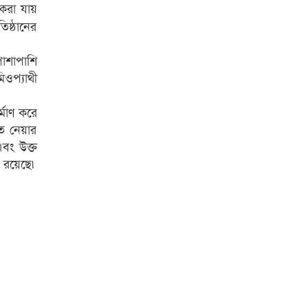
করা যায়
িষ্ঠানের
পাশাপাশি
মিওপ্যাথী
্মাণ করে
তে নেয়ার
এবং উক্ত
া রয়েছে৷