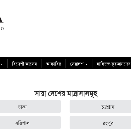
বিদেশী আলেম
আকাবির
সেরাদশ
হাফিজে-কুরআনদের
সারা দেশের মাদ্রাসাসমূহ
ঢাকা
চট্টগ্রাম
বরিশাল
রংপুর