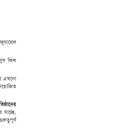
ফুযায়েল
সুস ফিল
রণে এখনো
নিয়োজিত
িষ্ঠানের
 যাচ্ছে,
ুত্বপূর্ণ