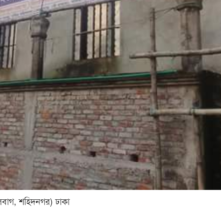
লালবাগ, শহিদনগর) ঢাকা