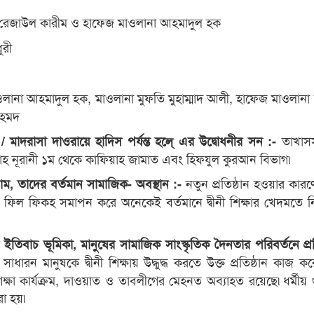
া রেজাউল কারীম ও হাফেজ মাওলানা আহমাদুল হক
ুরী
ওলানা আহমাদুল হক, মাওলানা মুফতি মুহাম্মাদ আলী, হাফেজ মাওলানা 
আহমদ
তাখাস
 / মাদরাসা দাওরায়ে হাদিস পর্যন্ত হলে্ এর উদ্বোধনীর সন :-
্যাহ নূরানী ১ম থেকে কাফিয়াহ জামাত এবং হিফযুল কুরআন বিভাগ৷
নতুন প্রতিষ্ঠান হওয়ার কা
র নাম, তাদের বর্তমান সামাজিক- অবস্থান :-
স ফিল ফিকহ সমাপন করে অনেকেই বর্তমানে দ্বীনী শিক্ষার খেদমতে 
 ইতিবাচ ভূমিকা, মানুষের সামাজিক সাংস্কৃতিক দৈনতার পরিবর্তনে প্রত
ারন মানুষকে দ্বীনী শিক্ষায় উদ্ধুদ্ধ করতে উক্ত প্রতিষ্ঠান কাজ করে
ক্ষা কার্যক্রম, দাওয়াত ও তাবলীগের মেহনত অব্যাহত রয়েছে৷ধর্মীয় গুর
রা হয়৷