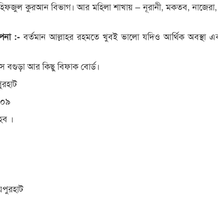
 হিফ্জুল কুরআন বিভাগ। আর মহিলা শাখায় – নূরানী, মকতব, নাজেরা,
বর্তমান আল্লাহর রহমতে খুবই ভালো যদিও আর্থিক অবস্থা একট
্পনা :-
িস বগুড়া আর কিছু বিফাক বোর্ড।
ুরহাট
০৯
েব ।
়পুরহাট