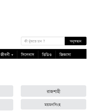
 জীবনী
সিলেবাস
ভিডিও
জিজ্ঞাসা
রাজশাহী
ময়মনসিংহ