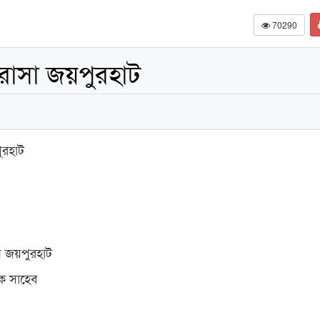
70290
রাসা জয়পুরহাট
ুরহাট
 জয়পুরহাট
হক সাহেব