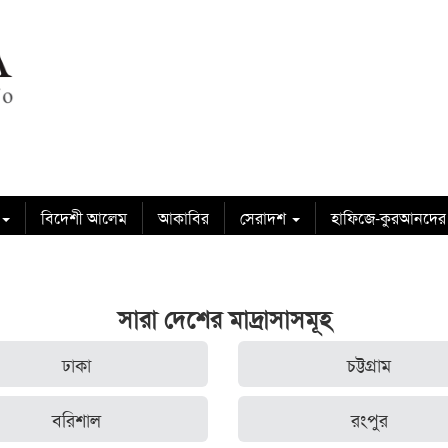
বিদেশী আলেম
আকাবির
সেরাদশ
হাফিজে-কুরআনদের
সারা দেশের মাদ্রাসাসমূহ
ঢাকা
চট্টগ্রাম
বরিশাল
রংপুর