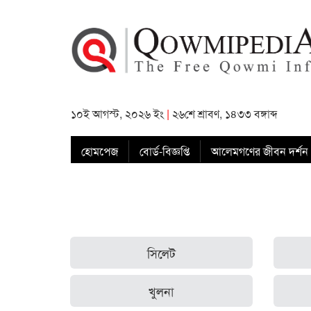
১০ই আগস্ট, ২০২৬ ইং
|
২৬শে শ্রাবণ, ১৪৩৩ বঙ্গাব্দ
হোমপেজ
বোর্ড-বিজ্ঞপ্তি
আলেমগণের জীবন দর্শন
সিলেট
খুলনা