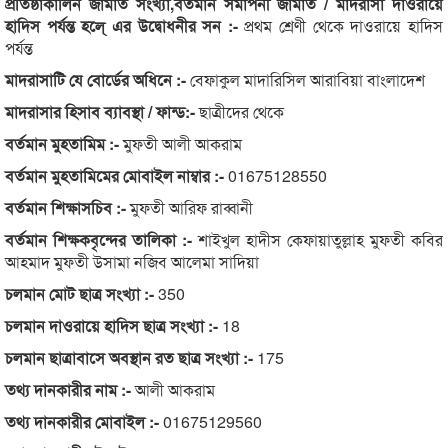
প্রতিষ্ঠাকালিন জামাত সংখ্যা,বর্তমান সমাপনী জামাত / মাদরাসা দাওরায়ে
হাদিস পর্যন্ত হলে্ এর উদ্বোধনীর সন :-
প্রথম শ্রেণী থেকে দাওরায়ে হাদিস
পর্যন্ত
মাদরাসাটি যে বোর্ডের অধিনে :-
বেফাকুল মাদারিসিল আরাবিয়া বাংলাদেশ
মাদরাসার হিসাব ব্যাবস্থা / ফান্ড:-
ছাত্রীদের থেকে
বর্তমান মুহতামিম :-
মুফতী আলী আকরাম
বর্তমান মুহতামিমের মোবাইল নাম্বার :-
01675128550
বর্তমান শিক্ষাসচিব :-
মুফতী আরিফ রাব্বানী
বর্তমান শিক্ষকবৃন্দের তালিকা :-
শাইখুল হাদীস কেফায়াতুল্লাহ মুফতী কবির
আহমাদ মুফতী উসামা নজিব আলেমা সাদিয়া
চলমান মোট ছাত্র সংখ্যা :-
350
চলমান দাওরায়ে হাদিস ছাত্র সংখ্যা :-
18
চলমান ছাত্রাবাসে অবস্থান রত ছাত্র সংখ্যা :-
175
তথ্য দানকারীর নাম :-
আলী আকরাম
তথ্য দানকারীর মোবাইল :-
01675129560