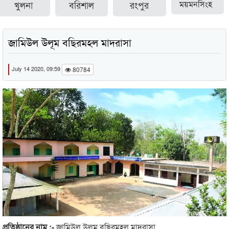
খুলনা
বরিশাল
রংপুর
ময়মনসিংহ
জামিউল উলূম বছিরমহল মাদরাসা
July 14 2020, 09:59
80784
প্রতিষ্ঠানের নাম :-
জামিউল উলূম বছিরমহল মাদরাসা