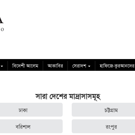
বিদেশী আলেম
আকাবির
সেরাদশ
হাফিজে-কুরআনদের
সারা দেশের মাদ্রাসাসমূহ
ঢাকা
চট্টগ্রাম
বরিশাল
রংপুর