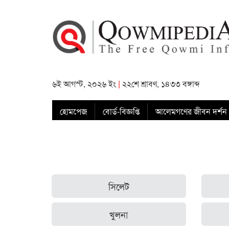
৬ই আগস্ট, ২০২৬ ইং
|
২২শে শ্রাবণ, ১৪৩৩ বঙ্গাব্দ
হোমপেজ
বোর্ড-বিজ্ঞপ্তি
আলেমগণের জীবন দর্শন
সিলেট
খুলনা