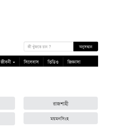
 জীবনী
সিলেবাস
ভিডিও
জিজ্ঞাসা
রাজশাহী
ময়মনসিংহ