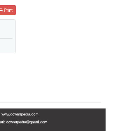
Print
www.qowmipedia.com
ail: qowmipedia@gmail.com