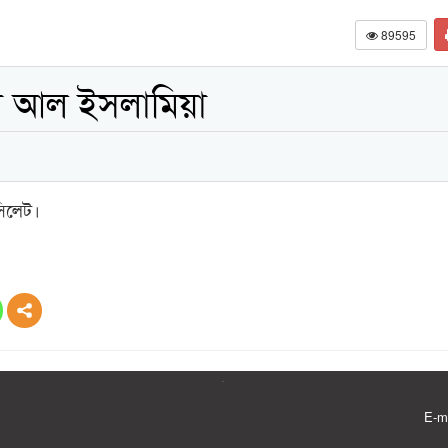
89595
া আল ইসলামিয়া
িলেট।
E-m