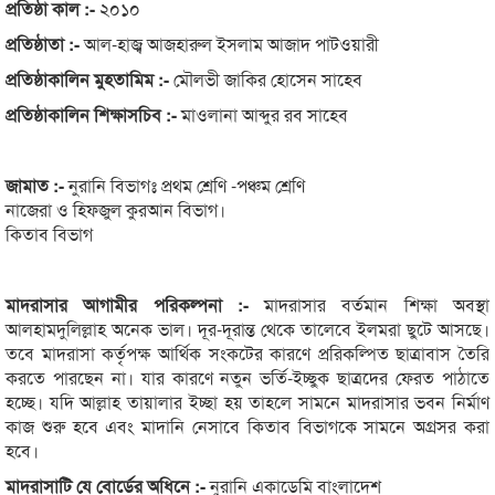
প্রতিষ্ঠা কাল :-
২০১০
প্রতিষ্ঠাতা :-
আল-হাজ্ব আজহারুল ইসলাম আজাদ পাটওয়ারী
প্রতিষ্ঠাকালিন মুহতামিম :-
মৌলভী জাকির হোসেন সাহেব
প্রতিষ্ঠাকালিন শিক্ষাসচিব :-
মাওলানা আব্দুর রব সাহেব
জামাত :-
নুরানি বিভাগঃ প্রথম শ্রেণি -পঞ্চম শ্রেণি
নাজেরা ও হিফজুল কুরআন বিভাগ।
কিতাব বিভাগ
মাদরাসার আগামীর পরিকল্পনা :-
মাদরাসার বর্তমান শিক্ষা অবস্থা
আলহামদুলিল্লাহ অনেক ভাল। দূর-দূরান্ত থেকে তালেবে ইলমরা ছুটে আসছে।
তবে মাদরাসা কর্তৃপক্ষ আর্থিক সংকটের কারণে প্ররিকল্পিত ছাত্রাবাস তৈরি
করতে পারছেন না। যার কারণে নতুন ভর্তি-ইচ্ছুক ছাত্রদের ফেরত পাঠাতে
হচ্ছে। যদি আল্লাহ তায়ালার ইচ্ছা হয় তাহলে সামনে মাদরাসার ভবন নির্মাণ
কাজ শুরু হবে এবং মাদানি নেসাবে কিতাব বিভাগকে সামনে অগ্রসর করা
হবে।
মাদরাসাটি যে বোর্ডের অধিনে :-
নুরানি একাডেমি বাংলাদেশ