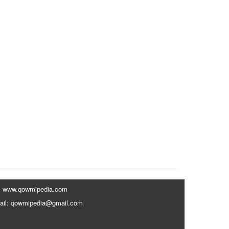
www.qowmipedia.com
ail: qowmipedia@gmail.com