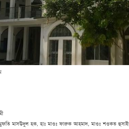
ম
মী
মুফতি মাসউদুল হক, হাঃ মাওঃ ফারুক আহমাদ, মাওঃ শওকত হুসাই