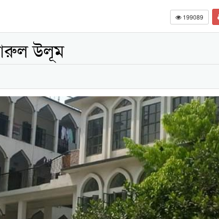
199089
ারুল উলূম