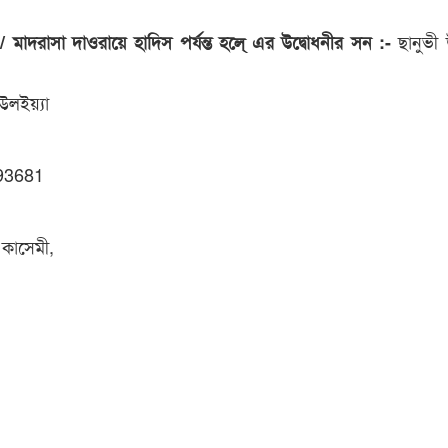
ছানুভী 
 / মাদরাসা দাওরায়ে হাদিস পর্যন্ত হলে্ এর উদ্বোধনীর সন :-
উলইয়্যা
93681
কাসেমী,