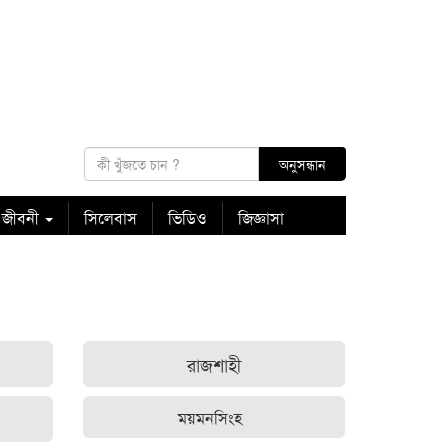
 জীবনী
সিলেবাস
ভিডিও
জিজ্ঞাসা
রাজশাহী
ময়মনসিংহ