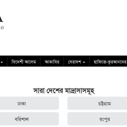
বিদেশী আলেম
আকাবির
সেরাদশ
হাফিজে-কুরআনদের
সারা দেশের মাদ্রাসাসমূহ
ঢাকা
চট্টগ্রাম
বরিশাল
রংপুর