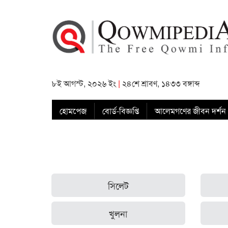
৮ই আগস্ট, ২০২৬ ইং
|
২৪শে শ্রাবণ, ১৪৩৩ বঙ্গাব্দ
হোমপেজ
বোর্ড-বিজ্ঞপ্তি
আলেমগণের জীবন দর্শন
সিলেট
খুলনা