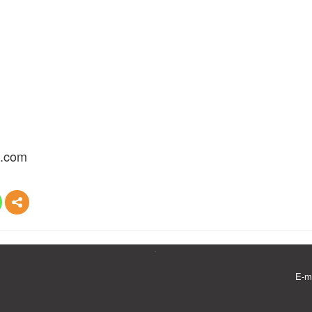
.com
E-m