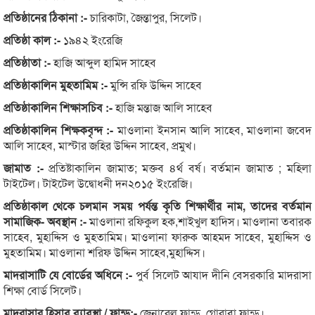
প্রতিষ্ঠানের ঠিকানা :-
চারিকাটা, জৈন্তাপুর, সিলেট।
প্রতিষ্ঠা কাল :-
১৯৪২ ইংরেজি
প্রতিষ্ঠাতা :-
হাজি আব্দুল হামিদ সাহেব
প্রতিষ্ঠাকালিন মুহতামিম :-
মুন্সি রফি উদ্দিন সাহেব
প্রতিষ্ঠাকালিন শিক্ষাসচিব :-
হাজি মন্তাজ আলি সাহেব
প্রতিষ্ঠাকালিন শিক্ষকবৃন্দ :-
মাওলানা ইনসান আলি সাহেব, মাওলানা জবেদ
আলি সাহেব, মাস্টার জহির উদ্দিন সাহেব, প্রমুখ।
জামাত :-
প্রতিষ্টাকালিন জামাত; মক্তব ৪র্থ বর্ষ। বর্তমান জামাত ; মহিলা
টাইটেল। টাইটেল উদ্বোধনী দন২০১৫ ইংরেজি।
প্রতিষ্ঠাকাল থেকে চলমান সময় পর্যন্ত কৃতি শিক্ষার্থীর নাম, তাদের বর্তমান
সামাজিক- অবস্থান :-
মাওলানা রফিকুল হক,শাইখুল হাদিস। মাওলানা তবারক
সাহেব, মুহাদ্দিস ও মুহতামিম। মাওলানা ফারুক আহমদ সাহেব, মুহাদ্দিস ও
মুহতামিম। মাওলানা শরিফ উদ্দিন সাহেব,মুহাদ্দিস।
মাদরাসাটি যে বোর্ডের অধিনে :-
পুর্ব সিলেট আযাদ দীনি বেসরকারি মাদরাসা
শিক্ষা বোর্ড সিলেট।
মাদরাসার হিসাব ব্যাবস্থা / ফান্ড:-
জেনারেল ফান্ড, গোরাবা ফান্ড।