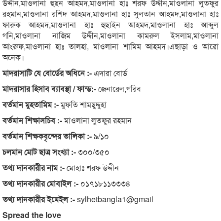
উদ্দীন,মাওলানা হুছন আহমদ,মাওলানা হাঃ শরফ উদ্দীন,মাওলানা লুতফুর
রহমান,মাওলানা রশিদ আহমদ,মাওলানা হাঃ সুলতান আহমদ,মাওলানা হাঃ
ফারুক আহমদ,মাওলানা হাঃ হুছাইন আহমদ,মাওলানা হাঃ আব্দুল
গনি,মাওলানা নাজিম উদ্দীন,মাওলানা কামরুল ইসলাম,মাওলানা
আংরুফ,মাওলানা হাঃ তালহা, মাওলানা শামিম আহমদ।এছাড়া ও আরো
অনেক।
মাদরাসাটি যে বোর্ডের অধিনে :-
এদারা বোর্ড
মাদরাসার হিসাব ব্যাবস্থা / ফান্ড:-
জেনারেল,গরিব
বর্তমান মুহতামিম :-
মুফতি শামছুদ্দুহা
বর্তমান শিক্ষাসচিব :-
মাওলানা লুতফুর রহমান
বর্তমান শিক্ষকবৃন্দের তালিকা :-
৯/১০
চলমান মোট ছাত্র সংখ্যা :-
৩০০/৩৫০
তথ্য দানকারীর নাম :-
মোহাঃ শরফ উদ্দীন
তথ্য দানকারীর মোবাইল :-
০১৭১৮১১৩৩৩৪
তথ্য দানকারীর ইমেইল :-
sylhetbangla1@gmail
Spread the love