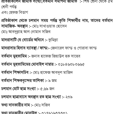
প্রতিষ্ঠাকালিন জামাত সংখ্যা,বর্তমান সমাপনী জামাত :-
শিশু শ্রেনী থেকে ৫ম
শ্রেনী পর্যন্ত
এবং হেফজ বিভাগ
প্রতিষ্ঠাকাল থেকে চলমান সময় পর্যন্ত কৃতি শিক্ষার্থীর নাম, তাদের বর্তমান
সামাজিক- অবস্থান :-
মোঃ সাখাওয়াত হোসেন
মোঃ আবদুল্লাহ আল নোমান সজিব
মাদরাসাটি যে বোর্ডের অধিনে :-
কুমিল্লা
মাদরাসার হিসাব ব্যাবস্থা / ফান্ড:-
জেনারেল ফান্ড ও গোরাবা ফান্ড
বর্তমান মুহতামিম :-
জনাব হাফেজ জিয়াউল হক সাহেব
বর্তমান মুহতামিমের মোবাইল নাম্বার :-
০১৮৪৬০৮০৬৬৫
বর্তমান শিক্ষাসচিব :-
মোঃ হাফেজ আবদুল মাজিদ
বর্তমান শিক্ষকবৃন্দের তালিকা :-
৯ জম
চলমান মোট ছাত্র সংখ্যা :-
৫,৬৯ জন
চলমান ছাত্রাবাসে অবস্থান রত ছাত্র সংখ্যা :-
২০৯
তথ্য দানকারীর নাম :-
মোঃ সজিব
তথ্য দানকারীর মোবাইল :-
০১৭৯১৬৩৭৩০১