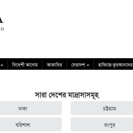
বিদেশী আলেম
আকাবির
সেরাদশ
হাফিজে-কুরআনদের
সারা দেশের মাদ্রাসাসমূহ
ঢাকা
চট্টগ্রাম
বরিশাল
রংপুর