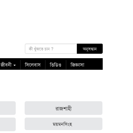
 জীবনী
সিলেবাস
ভিডিও
জিজ্ঞাসা
রাজশাহী
ময়মনসিংহ