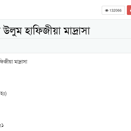
132066
উলুম হাফিজীয়া মাদ্রাসা
িজীয়া মাদ্রাসা
রহঃ)
২১