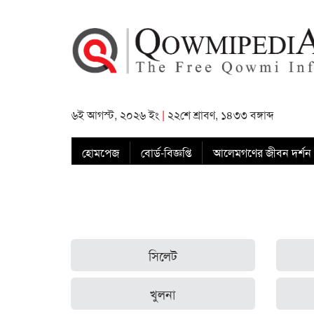
৬ই আগস্ট, ২০২৬ ইং
|
২২শে শ্রাবণ, ১৪৩৩ বঙ্গাব্দ
হোমপেজ
বোর্ড-বিজ্ঞপ্তি
আলেমগণের জীবন দর্শন
সিলেট
খুলনা