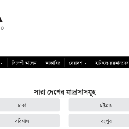
বিদেশী আলেম
আকাবির
সেরাদশ
হাফিজে-কুরআনদের
সারা দেশের মাদ্রাসাসমূহ
ঢাকা
চট্টগ্রাম
বরিশাল
রংপুর