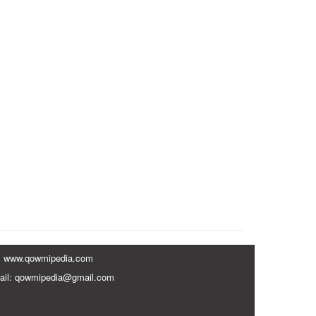
www.qowmipedia.com
ail: qowmipedia@gmail.com