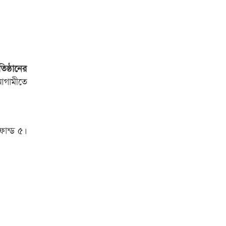
িষ্ঠানের
 আগামীতে
ফান্ড ৫।