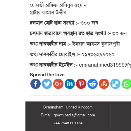
মৌলভী হাফিজ হাবিবুর রহমান
মাষ্টার কামাল উদ্দীন
৩০০ জন
চলমান মোট ছাত্র সংখ্যা :-
৩০ জন
চলমান ছাত্রাবাসে অবস্থান রত ছাত্র সংখ্যা :-
ইমরান আহমদ কুবাজপুরী
তথ্য দানকারীর নাম :-
০১৭৩৬২৯৯০৬০
তথ্য দানকারীর মোবাইল :-
emranahmed31999@g
তথ্য দানকারীর ইমেইল :-
Spread the love
Birmingham, United Kingdom
E-mail: qowmipedia@gmail.com
+44 7548 801154