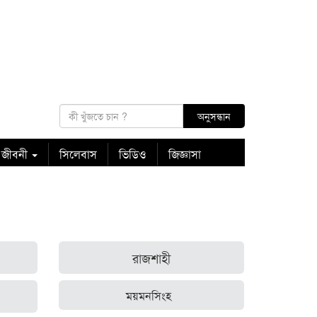
 জীবনী
সিলেবাস
ভিডিও
জিজ্ঞাসা
রাজশাহী
ময়মনসিংহ