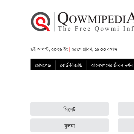
৯ই আগস্ট, ২০২৬ ইং
|
২৫শে শ্রাবণ, ১৪৩৩ বঙ্গাব্দ
হোমপেজ
বোর্ড-বিজ্ঞপ্তি
আলেমগণের জীবন দর্শন
সিলেট
খুলনা