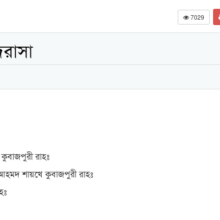
7029
দরাসা
কুবাজপুরী রাহঃ
 আহমদ শায়খে কুবাজপুরী রাহঃ
হঃ