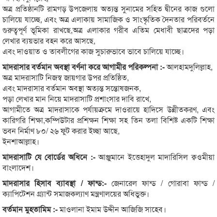
অত্র প্রতিষ্ঠানটি রামগড় উপজেলায় অত্যন্ত সুনামের সহিত দ্বীনের কাজ গুলো
চালিয়ে যাচ্ছে, এবং অত্র এলাকায় সামাজিক ও সাংস্কৃতিক দৈনতার পরিবর্তনে
গুরুত্বপূর্ণ ভূমিকা রাখছে,অত্র এলাকার গরীব এতিম মেধাবী ছাত্রদের পড়া
লেখার ব্যয়ভার বহন করে আসছে,
এবং দাওয়াত ও তাবলীগের কাজ সুচারুভাবে ভাবে চালিয়ে যাচ্ছে।
মাদরাসার বর্তমান অবস্থা বর্ণনা করে আগামীর পরিকল্পনা :-
আলহামদুলিল্লাহ,
অত্র মাদরাসাটি নিজস্ব জায়গার উপর প্রতিষ্ঠিত,
এবং মাদরাসার বর্তমান অবস্থা অত্যন্ত সন্তোষজনক,
পড়া লেখার মান নিয়ে মাদরাসাটি প্রশাংসার দাবি রাখে,
আগামীতে অত্র মাদরাসাকে পর্যায়ক্রমে দাওরায়ে হাদিসে উন্নীতকরণ, এবং
কারিগরি শিক্ষা,কম্পিউটার প্রশিক্ষন শিক্ষা সহ তিন তলা বিশিষ্ট একটি শিক্ষা
ভবন নির্মাণ ৮০/ ২৬ ফুট করার ইচ্ছা আছে,
ইনশাআল্লাহ।
মাদরাসাটি যে বোর্ডের অধিনে :-
আঞ্জুমানে ইত্তেহাদুল মাদারিসিল ক্বওমীয়া
বাংলাদেশ।
মাদরাসার হিসাব ব্যাবস্থা / ফান্ড:-
জেনারেল ফান্ড / গোরাবা ফান্ড /
ক্যাপিটেশন গ্র্যান্ট সমাজকল্যাণ মন্ত্রণালয়ের অধিভুক্ত।
বর্তমান মুহতামিম :-
মাওলানা ইমাম উদ্দীন আজিজি সাহেব।